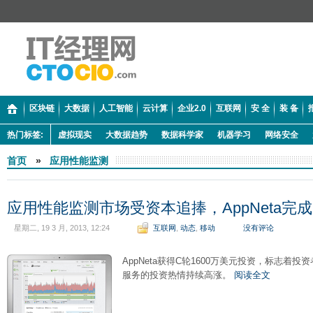
区块链
大数据
人工智能
云计算
企业2.0
互联网
安 全
装 备
热门标签:
虚拟现实
大数据趋势
数据科学家
机器学习
网络安全
首页
»
应用性能监测
应用性能监测市场受资本追捧，AppNeta完
星期二, 19 3 月, 2013, 12:24
互联网
,
动态
,
移动
没有评论
AppNeta获得C轮1600万美元投资，标志着投
服务的投资热情持续高涨。
阅读全文