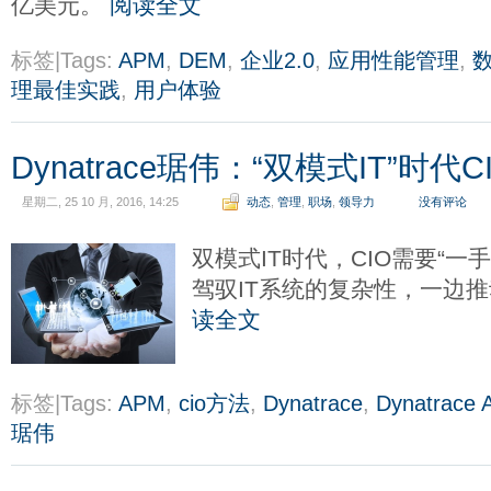
亿美元。
阅读全文
标签|Tags:
APM
,
DEM
,
企业2.0
,
应用性能管理
,
理最佳实践
,
用户体验
Dynatrace琚伟：“双模式IT”时
星期二, 25 10 月, 2016, 14:25
动态
,
管理
,
职场
,
领导力
没有评论
双模式IT时代，CIO需要“一
驾驭IT系统的复杂性，一边
读全文
标签|Tags:
APM
,
cio方法
,
Dynatrace
,
Dynatrace
琚伟