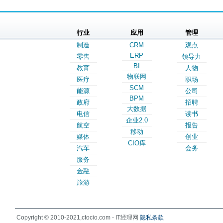
行业
应用
管理
制造
CRM
观点
ERP
零售
领导力
BI
教育
人物
物联网
医疗
职场
SCM
能源
公司
BPM
政府
招聘
大数据
电信
读书
企业2.0
航空
报告
移动
媒体
创业
CIO库
汽车
会务
服务
金融
旅游
Copyright © 2010-2021,ctocio.com - IT经理网
隐私条款