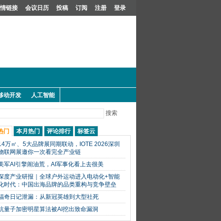
情链接
会议日历
投稿
订阅
注册
登录
移动开发
人工智能
搜索
热门
本月热门
评论排行
标签云
14万㎡、5大品牌展同期联动，IOTE 2026深圳
物联网展邀你一次看完全产业链
美军AI引擎闹油荒，AI军事化看上去很美
深度产业研报｜全球户外运动进入电动化+智能
化时代：中国出海品牌的品类重构与竞争壁垒
福奇日记泄漏：从新冠英雄到大型社死
抗量子加密明星算法被AI挖出致命漏洞