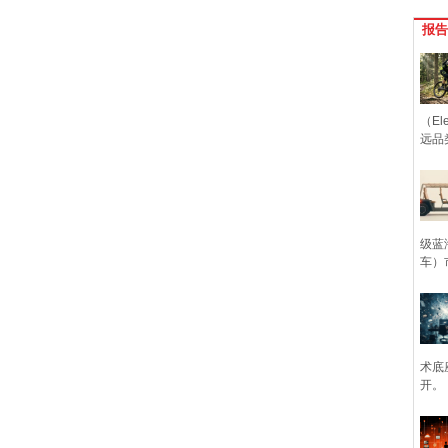
报告
（Ele
远品
级蓝
车）
术底
开。