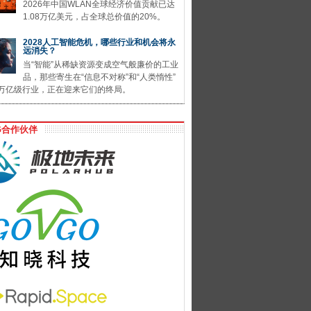
2026年中国WLAN全球经济价值贡献已达
1.08万亿美元，占全球总价值的20%。
2028人工智能危机，哪些行业和机会将永
远消失？
当“智能”从稀缺资源变成空气般廉价的工业
品，那些寄生在“信息不对称”和“人类惰性”
万亿级行业，正在迎来它们的终局。
G合作伙伴