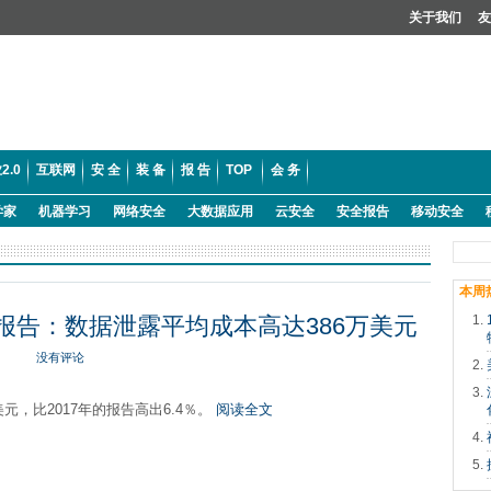
关于我们
友
2.0
互联网
安 全
装 备
报 告
TOP
会 务
学家
机器学习
网络安全
大数据应用
云安全
安全报告
移动安全
本周
报告：数据泄露平均成本高达386万美元
没有评论
数据泄露的平均成本为386万美元，比2017年的报告高出6.4％。
阅读