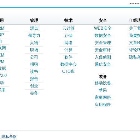
用
管理
技术
安全
IT经
RM
观点
云计算
WEB安全
关于
RP
领导力
存储
数据安全
我要
I
人物
网络
安全管理
文章R
联网
职场
计算
安全审计
评论R
CM
公司
软件
入侵侦测
隐私
PM
招聘
数据中心
通信安全
数据
读书
CTO库
2.0
装备
报告
动
移动设备
创业
O库
苹果
会务
家庭网络
应用程序
网
隐私条款