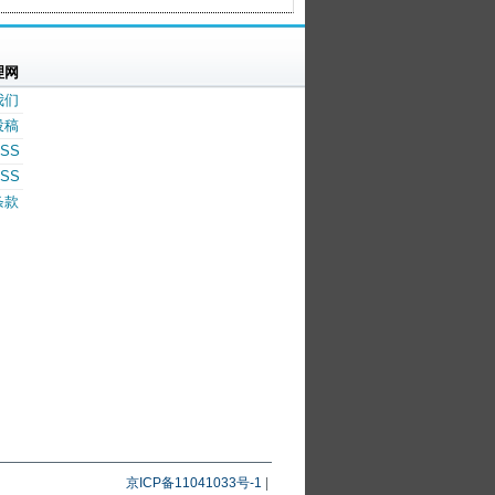
理网
我们
投稿
SS
SS
条款
京ICP备11041033号-1
|