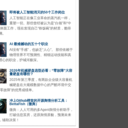
即将被人工智能消灭的50个工作岗位
人工智能正在像工业革命的蒸汽机一样，
重塑一切。那些曾经被认为是“白领”和“中
的体面工作，现在发现自己“铁饭碗”的材质，脆得
璃。
AI 最难撼动的五十个职业
AI没有“手感”，也缺乏“人心”。 那些依赖于
物理世界不可预测性、精细运动技能和真
理心的职业，护城河极深。
2026年机械硬盘选型必看：“零故障”大容
量硬盘有哪些？
2025年第三季度，有两款企业级大容量机
械硬盘在大规模数据中心的严酷环境中交
“零故障”的优秀成绩单。
冲上Github榜首的开源舆情分析工具：
BettaFish（微舆）
微舆：人人可用的多Agent舆情分析助手，
打破信息茧房，还原舆情原貌，预测未来
，辅助决策！