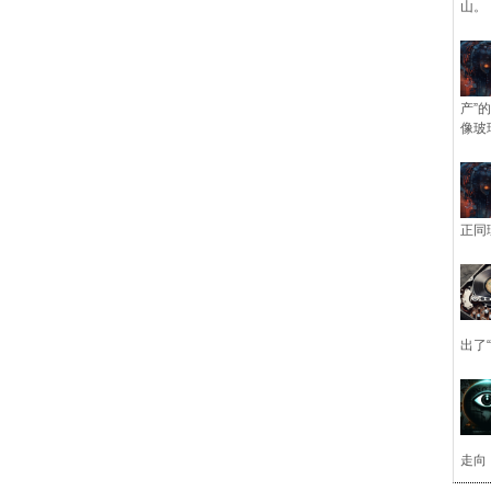
山。
产”
像玻
正同
出了
走向