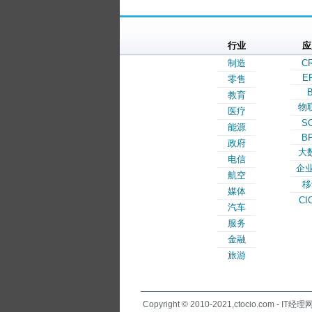
行业
应
制造
C
E
零售
B
教育
物
医疗
S
能源
B
政府
大
电信
企业
航空
移
媒体
CI
汽车
服务
金融
旅游
Copyright © 2010-2021,ctocio.com - IT经理