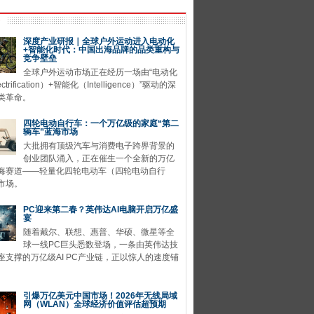
深度产业研报｜全球户外运动进入电动化
+智能化时代：中国出海品牌的品类重构与
竞争壁垒
全球户外运动市场正在经历一场由“电动化
ctrification）+智能化（Intelligence）”驱动的深
类革命。
四轮电动自行车：一个万亿级的家庭“第二
辆车”蓝海市场
大批拥有顶级汽车与消费电子跨界背景的
创业团队涌入，正在催生一个全新的万亿
海赛道——轻量化四轮电动车（四轮电动自行
市场。
PC迎来第二春？英伟达AI电脑开启万亿盛
宴
随着戴尔、联想、惠普、华硕、微星等全
球一线PC巨头悉数登场，一条由英伟达技
座支撑的万亿级AI PC产业链，正以惊人的速度铺
引爆万亿美元中国市场！2026年无线局域
网（WLAN）全球经济价值评估超预期