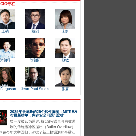
CIO专栏
王萌
戴剑
宋妍
郭朝晖
刘朝阳
赵敏
 Ferguson
Jean-Paul Smets
张霖
P
2025年最危险的25个软件漏洞：MITRE发
布最新榜单，内存安全问题“回潮”
曾一度被认为通过现代编程语言可有效遏
制的传统缓冲区溢出（Buffer Overflow）
洞在今年大举回归，占据了新上榜漏洞的半壁江