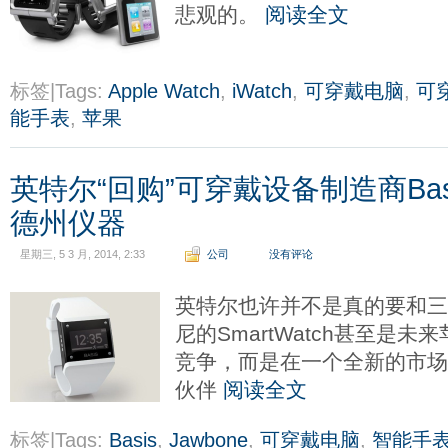
悲观的。
阅读全文
标签|Tags:
Apple Watch
,
iWatch
,
可穿戴电脑
,
可
能手表
,
苹果
英特尔“回购”可穿戴设备制造商Ba
德州仪器
星期三, 5 3 月, 2014, 2:33
公司
没有评论
英特尔也许并不是真的要和三星的 
尼的SmartWatch甚至是未来
竞争，而是在一个全新的市
伙伴
阅读全文
标签|Tags:
Basis
,
Jawbone
,
可穿戴电脑
,
智能手