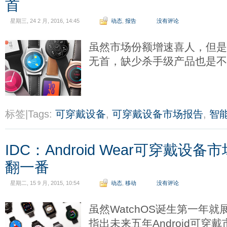
首
星期三, 24 2 月, 2016, 14:45
动态
,
报告
没有评论
虽然市场份额增速喜人，但是And
无首，缺少杀手级产品也是
标签|Tags:
可穿戴设备
,
可穿戴设备市场报告
,
智
IDC：Android Wear可穿戴设备
翻一番
星期二, 15 9 月, 2015, 10:54
动态
,
移动
没有评论
虽然WatchOS诞生第一年就
指出未来五年Android可穿