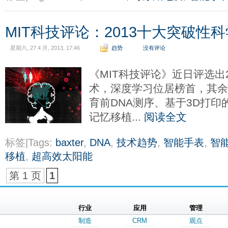
MIT科技评论：2013十大突破性
星期六, 27 4 月, 2013, 17:46
趋势
没有评论
《MIT科技评论》近日评选出
术，深度学习位居榜首，其
育前DNA测序、基于3D打
记忆移植...
阅读全文
标签|Tags:
baxter
,
DNA
,
技术趋势
,
智能手表
,
智
移植
,
超高效太阳能
第 1 页
1
行业
应用
管理
制造
CRM
观点