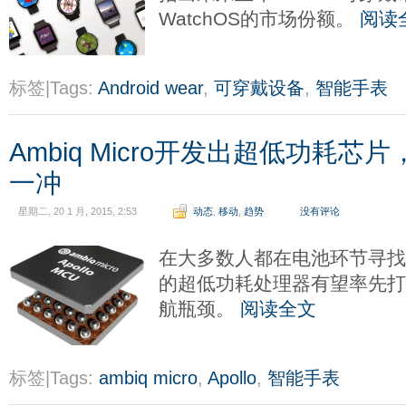
WatchOS的市场份额。
阅读
标签|Tags:
Android wear
,
可穿戴设备
,
智能手表
Ambiq Micro开发出超低功耗
一冲
星期二, 20 1 月, 2015, 2:53
动态
,
移动
,
趋势
没有评论
在大多数人都在电池环节寻找突
的超低功耗处理器有望率先
航瓶颈。
阅读全文
标签|Tags:
ambiq micro
,
Apollo
,
智能手表