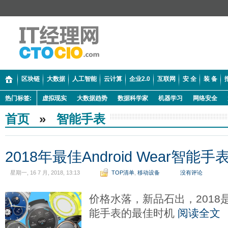
区块链
大数据
人工智能
云计算
企业2.0
互联网
安 全
装 备
热门标签:
虚拟现实
大数据趋势
数据科学家
机器学习
网络安全
首页
»
智能手表
2018年最佳Android Wear智能手
星期一, 16 7 月, 2018, 13:13
TOP清单
,
移动设备
没有评论
价格水落，新品石出，2018是“拔
能手表的最佳时机
阅读全文