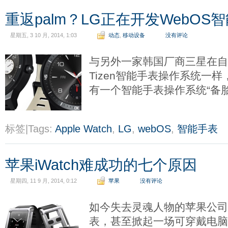
重返palm？LG正在开发WebOS
星期五, 3 10 月, 2014, 1:03
动态
,
移动设备
没有评论
与另外一家韩国厂商三星在自
Tizen智能手表操作系统一
有一个智能手表操作系统“备
标签|Tags:
Apple Watch
,
LG
,
webOS
,
智能手表
苹果iWatch难成功的七个原因
星期四, 11 9 月, 2014, 0:12
苹果
没有评论
如今失去灵魂人物的苹果公司
表，甚至掀起一场可穿戴电