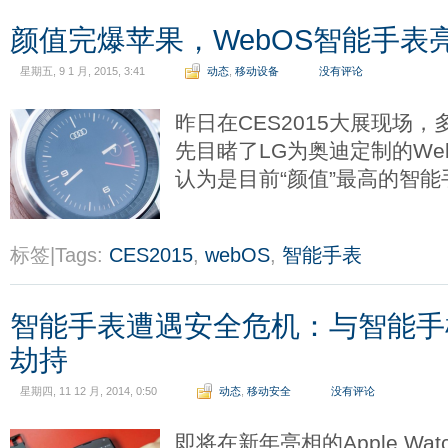
颜值完爆苹果，WebOS智能手表亮
星期五, 9 1 月, 2015, 3:41
动态
,
移动设备
没有评论
昨日在CES2015大展现场
先目睹了LG为奥迪定制的We
认为是目前“颜值”最高的智
标签|Tags:
CES2015
,
webOS
,
智能手表
智能手表遭遇安全危机：与智能手
劫持
星期四, 11 12 月, 2014, 0:50
动态
,
移动安全
没有评论
即将在新年亮相的Apple W