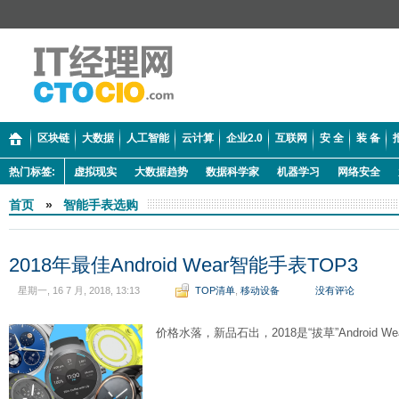
区块链
大数据
人工智能
云计算
企业2.0
互联网
安 全
装 备
热门标签:
虚拟现实
大数据趋势
数据科学家
机器学习
网络安全
首页
»
智能手表选购
2018年最佳Android Wear智能手表TOP3
星期一, 16 7 月, 2018, 13:13
TOP清单
,
移动设备
没有评论
价格水落，新品石出，2018是“拔草”Android 