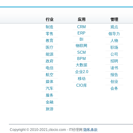
行业
应用
管理
制造
CRM
观点
ERP
零售
领导力
BI
教育
人物
物联网
医疗
职场
SCM
能源
公司
BPM
政府
招聘
大数据
电信
读书
企业2.0
航空
报告
移动
媒体
创业
CIO库
汽车
会务
服务
金融
旅游
Copyright © 2010-2021,ctocio.com - IT经理网
隐私条款