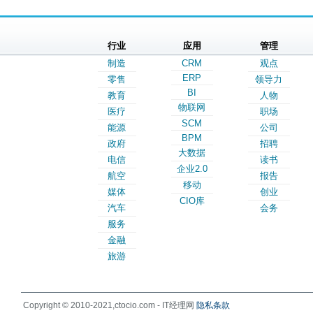
行业
应用
管理
制造
CRM
观点
ERP
零售
领导力
BI
教育
人物
物联网
医疗
职场
SCM
能源
公司
BPM
政府
招聘
大数据
电信
读书
企业2.0
航空
报告
移动
媒体
创业
CIO库
汽车
会务
服务
金融
旅游
Copyright © 2010-2021,ctocio.com - IT经理网
隐私条款