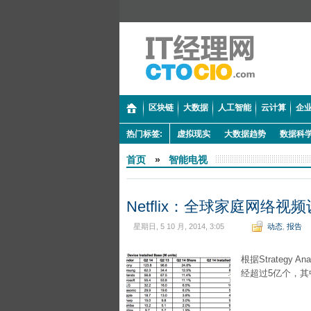
区块链
大数据
人工智能
云计算
企业
热门标签:
虚拟现实
大数据趋势
数据科
首页
»
智能电视
Netflix：全球家庭网络视
星期日, 5 10 月, 2014, 3:05
动态
,
报告
根据Strateg
经超过5亿个，