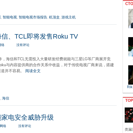
CTO
居
,
智能电视
,
智能电视市场报告
,
机顶盒
,
游戏主机
、TCL即将发售Roku TV
网络
没有评论
合作，海信和TCL无需投入大量研发经费就能与三星LG等厂商展开竞
oku与内容提供商的合作关系中收益，对于传统电视厂商来说，搭建
渠道并不容易。
阅读全文
Rik
盒
,
海信
TO
能家电安全威胁升级
网络
没有评论
类漏