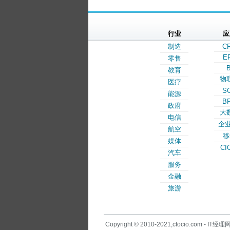
行业
应
制造
C
E
零售
B
教育
物
医疗
S
能源
B
政府
大
电信
企业
航空
移
媒体
CI
汽车
服务
金融
旅游
Copyright © 2010-2021,ctocio.com - IT经理