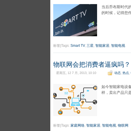
当后乔布斯时代
的时候，记得您
标签|Tags:
Smart TV
,
三星
,
智能家居
,
智能电视
物联网会把消费者逼疯吗？
星期五, 12 7 月, 2013, 10:10
动态
,
热点
,
如今智能家电设备
样，卖出产品只
标签|Tags:
家庭网络
,
智能家居
,
智能电视
,
物联网