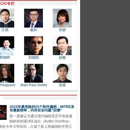
CIO专栏
王萌
戴剑
宋妍
郭朝晖
刘朝阳
赵敏
 Ferguson
Jean-Paul Smets
张霖
P
2025年最危险的25个软件漏洞：MITRE发
布最新榜单，内存安全问题“回潮”
曾一度被认为通过现代编程语言可有效遏
制的传统缓冲区溢出（Buffer Overflow）
洞在今年大举回归，占据了新上榜漏洞的半壁江