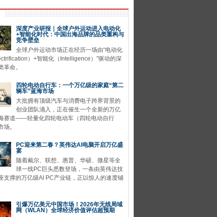
深度产业研报｜全球户外运动进入电动化
+智能化时代：中国出海品牌的品类重构与
竞争壁垒
全球户外运动市场正在经历一场由“电动化
ctrification）+智能化（Intelligence）”驱动的深
类革命。
四轮电动自行车：一个万亿级的家庭“第二
辆车”蓝海市场
大批拥有顶级汽车与消费电子跨界背景的
创业团队涌入，正在催生一个全新的万亿
海赛道——轻量化四轮电动车（四轮电动自行
市场。
PC迎来第二春？英伟达AI电脑开启万亿盛
宴
随着戴尔、联想、惠普、华硕、微星等全
球一线PC巨头悉数登场，一条由英伟达技
座支撑的万亿级AI PC产业链，正以惊人的速度铺
引爆万亿美元中国市场！2026年无线局域
网（WLAN）全球经济价值评估超预期