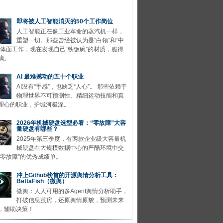
即将被人工智能消灭的50个工作岗位
人工智能正在像工业革命的蒸汽机一样，
重塑一切。那些曾经被认为是“白领”和“中
的体面工作，现在发现自己“铁饭碗”的材质，脆得
璃。
AI 最难撼动的五十个职业
AI没有“手感”，也缺乏“人心”。 那些依赖于
物理世界不可预测性、精细运动技能和真
理心的职业，护城河极深。
2026年机械硬盘选型必看：“零故障”大容
量硬盘有哪些？
2025年第三季度，有两款企业级大容量机
械硬盘在大规模数据中心的严酷环境中交
“零故障”的优秀成绩单。
冲上Github榜首的开源舆情分析工具：
BettaFish（微舆）
微舆：人人可用的多Agent舆情分析助手，
打破信息茧房，还原舆情原貌，预测未来
，辅助决策！