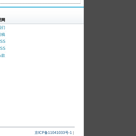
理网
我们
投稿
SS
SS
条款
京ICP备11041033号-1
|