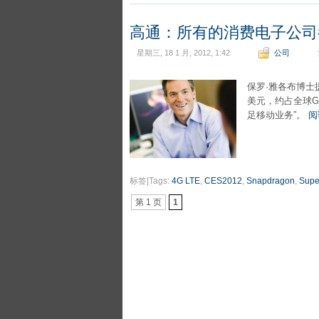
高通：所有的消费电子公司
星期三, 18 1 月, 2012, 1:42
公司
保罗·雅各布博士
美元，约占全球G
足移动业务”。
阅
标签|Tags:
4G LTE
,
CES2012
,
Snapdragon
,
Sup
第 1 页
1