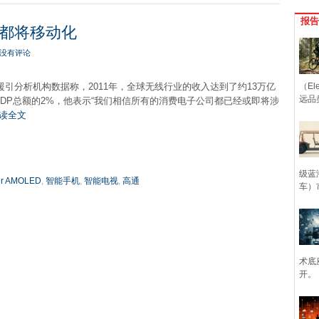
报告
都将移动化
没有评论
援引分析机构数据称，2011年，全球无线行业的收入达到了约13万亿
（Ele
远品
DP总额的2%，他表示“我们相信所有的消费电子公司都已经或即将涉
读全文
级蓝
er AMOLED
,
智能手机
,
智能电视
,
高通
车）
术底
开。