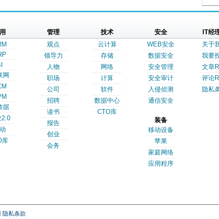
用
管理
技术
安全
IT经
RM
观点
云计算
WEB安全
关于
RP
领导力
存储
数据安全
我要
I
人物
网络
安全管理
文章R
联网
职场
计算
安全审计
评论R
CM
公司
软件
入侵侦测
隐私
PM
招聘
数据中心
通信安全
数据
读书
CTO库
2.0
装备
报告
动
移动设备
创业
O库
苹果
会务
家庭网络
应用程序
网
隐私条款