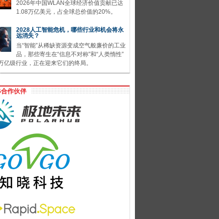
2026年中国WLAN全球经济价值贡献已达
1.08万亿美元，占全球总价值的20%。
2028人工智能危机，哪些行业和机会将永
远消失？
当“智能”从稀缺资源变成空气般廉价的工业
品，那些寄生在“信息不对称”和“人类惰性”
万亿级行业，正在迎来它们的终局。
G合作伙伴