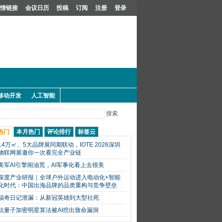
情链接
会议日历
投稿
订阅
注册
登录
移动开发
人工智能
搜索
热门
本月热门
评论排行
标签云
14万㎡、5大品牌展同期联动，IOTE 2026深圳
物联网展邀你一次看完全产业链
美军AI引擎闹油荒，AI军事化看上去很美
深度产业研报｜全球户外运动进入电动化+智能
化时代：中国出海品牌的品类重构与竞争壁垒
福奇日记泄漏：从新冠英雄到大型社死
抗量子加密明星算法被AI挖出致命漏洞