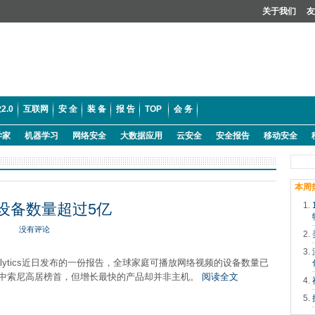
关于我们
友
2.0
互联网
安 全
装 备
报 告
TOP
会 务
学家
机器学习
网络安全
大数据应用
云安全
安全报告
移动安全
本周
频设备数量超过5亿
没有评论
y Analytics近日发布的一份报告，全球家庭可播放网络视频的设备数量已
其中索尼高居榜首，但增长最快的产品却并非主机。
阅读全文