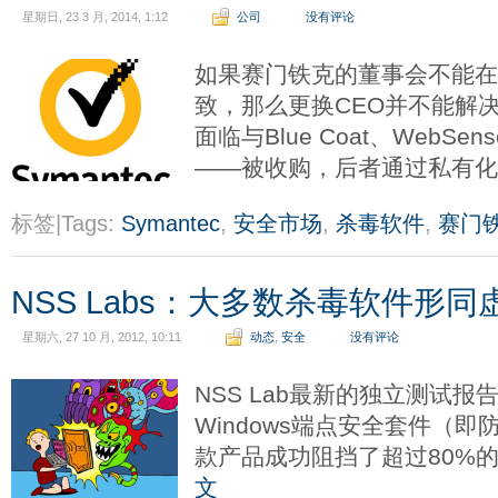
星期日, 23 3 月, 2014, 1:12
公司
没有评论
如果赛门铁克的董事会不能
致，那么更换CEO并不能解
面临与Blue Coat、WebSe
——被收购，后者通过私有
标签|Tags:
Symantec
,
安全市场
,
杀毒软件
,
赛门
NSS Labs：大多数杀毒软件形同
星期六, 27 10 月, 2012, 10:11
动态
,
安全
没有评论
NSS Lab最新的独立测试报
Windows端点安全套件（
款产品成功阻挡了超过80%
文