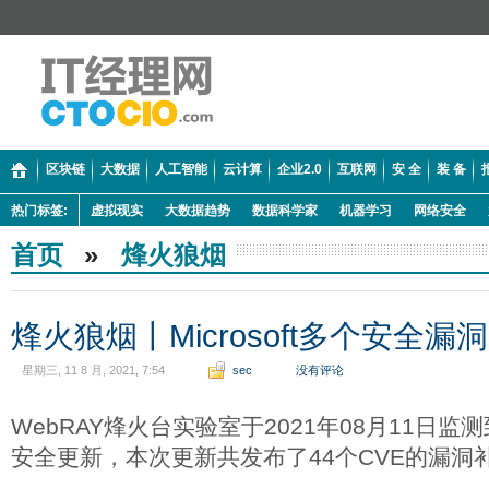
区块链
大数据
人工智能
云计算
企业2.0
互联网
安 全
装 备
热门标签:
虚拟现实
大数据趋势
数据科学家
机器学习
网络安全
首页
»
烽火狼烟
烽火狼烟丨Microsoft多个安全漏
星期三, 11 8 月, 2021, 7:54
sec
没有评论
WebRAY烽火台实验室于2021年08月11日监测到
安全更新，本次更新共发布了44个CVE的漏洞