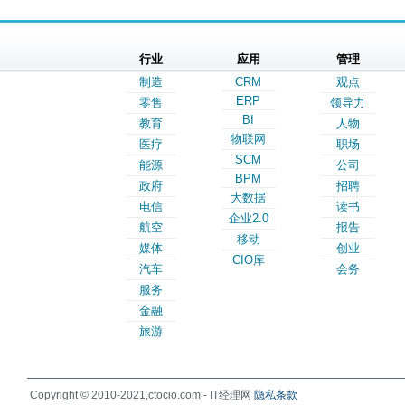
行业
应用
管理
制造
CRM
观点
ERP
零售
领导力
BI
教育
人物
物联网
医疗
职场
SCM
能源
公司
BPM
政府
招聘
大数据
电信
读书
企业2.0
航空
报告
移动
媒体
创业
CIO库
汽车
会务
服务
金融
旅游
Copyright © 2010-2021,ctocio.com - IT经理网
隐私条款