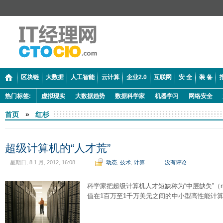
区块链
大数据
人工智能
云计算
企业2.0
互联网
安 全
装 备
热门标签:
虚拟现实
大数据趋势
数据科学家
机器学习
网络安全
首页
»
红杉
超级计算机的“人才荒”
星期日, 8 1 月, 2012, 16:08
动态
,
技术
,
计算
没有评论
科学家把超级计算机人才短缺称为“中层缺失”（mis
值在1百万至1千万美元之间的中小型高性能计