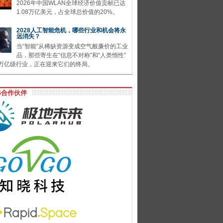
2026年中国WLAN全球经济价值贡献已达
1.08万亿美元，占全球总价值的20%。
2028人工智能危机，哪些行业和机会将永
远消失？
当“智能”从稀缺资源变成空气般廉价的工业
品，那些寄生在“信息不对称”和“人类惰性”
万亿级行业，正在迎来它们的终局。
G合作伙伴