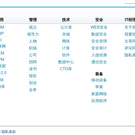
用
管理
技术
安全
IT经
RM
观点
云计算
WEB安全
关于
RP
领导力
存储
数据安全
我要
I
人物
网络
安全管理
文章R
联网
职场
计算
安全审计
评论R
CM
公司
软件
入侵侦测
隐私
PM
招聘
数据中心
通信安全
数据
读书
CTO库
2.0
装备
报告
动
移动设备
创业
O库
苹果
会务
家庭网络
应用程序
网
隐私条款