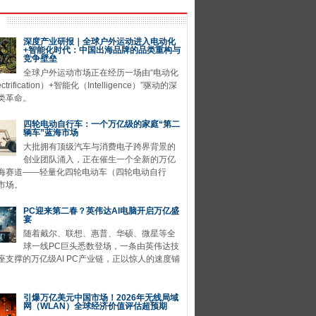
深度产业研报｜全球户外运动进入电动化
+智能化时代：中国出海品牌的品类重构与
竞争壁垒
全球户外运动市场正在经历一场由“电动化
ctrification）+智能化（Intelligence）”驱动的深
类革命。
四轮电动自行车：一个万亿级的家庭“第二
辆车”蓝海市场
大批拥有顶级汽车与消费电子跨界背景的
创业团队涌入，正在催生一个全新的万亿
海赛道——轻量化四轮电动车（四轮电动自行
市场。
PC迎来第二春？英伟达AI电脑开启万亿盛
宴
随着戴尔、联想、惠普、华硕、微星等全
球一线PC巨头悉数登场，一条由英伟达技
座支撑的万亿级AI PC产业链，正以惊人的速度铺
引爆万亿美元中国市场！2026年无线局域
网（WLAN）全球经济价值评估超预期