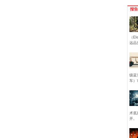
报告
（Ele
远品
级蓝
车）
术底
开。