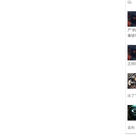
山。
产”
像玻
正同
出了
走向