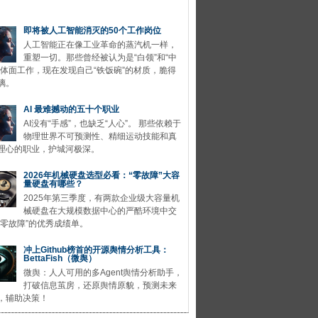
即将被人工智能消灭的50个工作岗位
人工智能正在像工业革命的蒸汽机一样，
重塑一切。那些曾经被认为是“白领”和“中
的体面工作，现在发现自己“铁饭碗”的材质，脆得
璃。
AI 最难撼动的五十个职业
AI没有“手感”，也缺乏“人心”。 那些依赖于
物理世界不可预测性、精细运动技能和真
理心的职业，护城河极深。
2026年机械硬盘选型必看：“零故障”大容
量硬盘有哪些？
2025年第三季度，有两款企业级大容量机
械硬盘在大规模数据中心的严酷环境中交
“零故障”的优秀成绩单。
冲上Github榜首的开源舆情分析工具：
BettaFish（微舆）
微舆：人人可用的多Agent舆情分析助手，
打破信息茧房，还原舆情原貌，预测未来
，辅助决策！