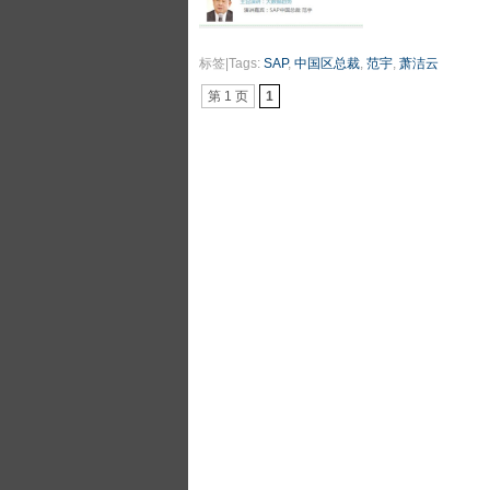
标签|Tags:
SAP
,
中国区总裁
,
范宇
,
萧洁云
第 1 页
1