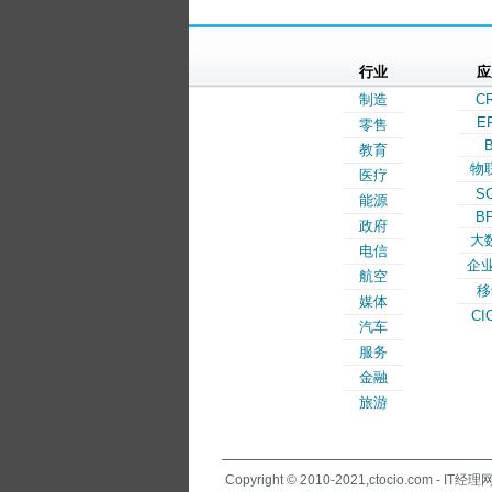
行业
应
制造
C
E
零售
B
教育
物
医疗
S
能源
B
政府
大
电信
企业
航空
移
媒体
CI
汽车
服务
金融
旅游
Copyright © 2010-2021,ctocio.com - IT经理