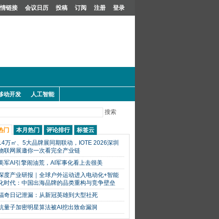
情链接
会议日历
投稿
订阅
注册
登录
移动开发
人工智能
搜索
热门
本月热门
评论排行
标签云
14万㎡、5大品牌展同期联动，IOTE 2026深圳
物联网展邀你一次看完全产业链
美军AI引擎闹油荒，AI军事化看上去很美
深度产业研报｜全球户外运动进入电动化+智能
化时代：中国出海品牌的品类重构与竞争壁垒
福奇日记泄漏：从新冠英雄到大型社死
抗量子加密明星算法被AI挖出致命漏洞