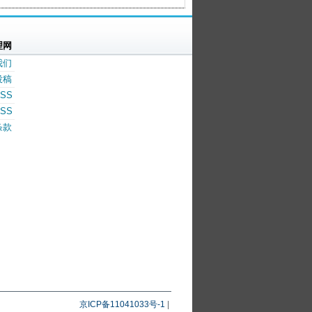
理网
我们
投稿
SS
SS
条款
京ICP备11041033号-1
|