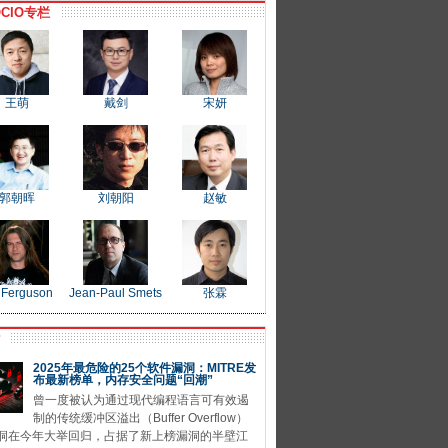
CIO专栏
王萌
戴剑
宋妍
郭朝晖
刘朝阳
赵敏
 Ferguson
Jean-Paul Smets
张霖
P
2025年最危险的25个软件漏洞：MITRE发
布最新榜单，内存安全问题“回潮”
曾一度被认为通过现代编程语言可有效遏
制的传统缓冲区溢出（Buffer Overflow）
洞在今年大举回归，占据了新上榜漏洞的半壁江