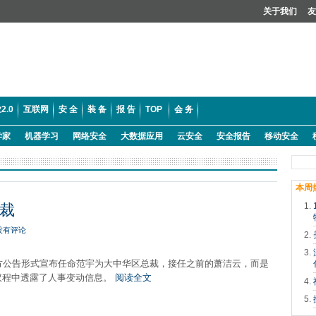
关于我们
友
2.0
互联网
安 全
装 备
报 告
TOP
会 务
学家
机器学习
网络安全
大数据应用
云安全
安全报告
移动安全
本周
总裁
没有评论
官方公告形式宣布任命范宇为大中华区总裁，接任之前的萧洁云，而是
议程中透露了人事变动信息。
阅读全文