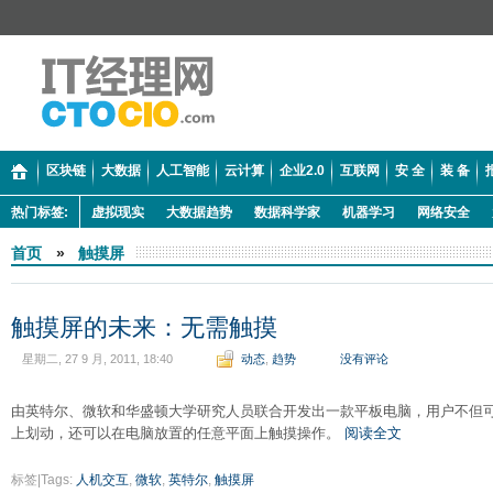
区块链
大数据
人工智能
云计算
企业2.0
互联网
安 全
装 备
热门标签:
虚拟现实
大数据趋势
数据科学家
机器学习
网络安全
首页
»
触摸屏
触摸屏的未来：无需触摸
星期二, 27 9 月, 2011, 18:40
动态
,
趋势
没有评论
由英特尔、微软和华盛顿大学研究人员联合开发出一款平板电脑，用户不但
上划动，还可以在电脑放置的任意平面上触摸操作。
阅读全文
标签|Tags:
人机交互
,
微软
,
英特尔
,
触摸屏