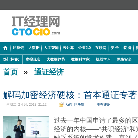
区块链
大数据
人工智能
云计算
企业2.0
互联网
安 全
装 备
热门标签:
虚拟现实
大数据趋势
数据科学家
机器学习
网络安全
首页
»
通证经济
解码加密经济硬核：首本通证专著
星期二, 2 4 月, 2019, 21:12
动态
,
区块链
没有评论
过去一年中国申请了最多的
经济的内核——“共识经济”
缺乏系统的学术构建，直到