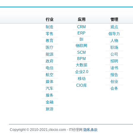
行业
应用
管理
制造
CRM
观点
ERP
零售
领导力
BI
教育
人物
物联网
医疗
职场
SCM
能源
公司
BPM
政府
招聘
大数据
电信
读书
企业2.0
航空
报告
移动
媒体
创业
CIO库
汽车
会务
服务
金融
旅游
Copyright © 2010-2021,ctocio.com - IT经理网
隐私条款