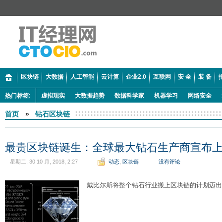
区块链
大数据
人工智能
云计算
企业2.0
互联网
安 全
装 备
热门标签:
虚拟现实
大数据趋势
数据科学家
机器学习
网络安全
首页
»
钻石区块链
最贵区块链诞生：全球最大钻石生产商宣布
星期二, 30 10 月, 2018, 2:27
动态
,
区块链
没有评论
戴比尔斯将整个钻石行业搬上区块链的计划迈