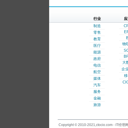
行业
应
制造
C
E
零售
B
教育
物
医疗
S
能源
B
政府
大
电信
企业
航空
移
媒体
CI
汽车
服务
金融
旅游
Copyright © 2010-2021,ctocio.com - IT经理