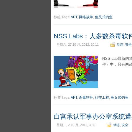
标签|Tags:
APT
,
网络战争
,
鱼叉式钓鱼
NSS Labs：大多数杀毒
星期六, 27 10 月, 2012, 10:11
动态
,
安全
NSS Lab最新
件）中，只有两
标签|Tags:
APT
,
杀毒软件
,
社交工程
,
鱼叉式钓鱼
白宫承认军事办公室系统遭
星期二, 2 10 月, 2012, 3:36
动态
,
安全