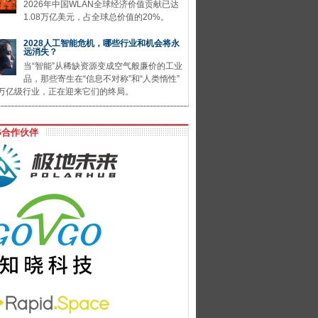
2026年中国WLAN全球经济价值贡献已达
1.08万亿美元，占全球总价值的20%。
2028人工智能危机，哪些行业和机会将永
远消失？
当“智能”从稀缺资源变成空气般廉价的工业
品，那些寄生在“信息不对称”和“人类惰性”
万亿级行业，正在迎来它们的终局。
G合作伙伴