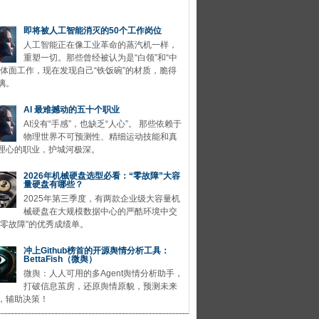
即将被人工智能消灭的50个工作岗位
人工智能正在像工业革命的蒸汽机一样，
重塑一切。那些曾经被认为是“白领”和“中
的体面工作，现在发现自己“铁饭碗”的材质，脆得
璃。
AI 最难撼动的五十个职业
AI没有“手感”，也缺乏“人心”。 那些依赖于
物理世界不可预测性、精细运动技能和真
理心的职业，护城河极深。
2026年机械硬盘选型必看：“零故障”大容
量硬盘有哪些？
2025年第三季度，有两款企业级大容量机
械硬盘在大规模数据中心的严酷环境中交
“零故障”的优秀成绩单。
冲上Github榜首的开源舆情分析工具：
BettaFish（微舆）
微舆：人人可用的多Agent舆情分析助手，
打破信息茧房，还原舆情原貌，预测未来
，辅助决策！