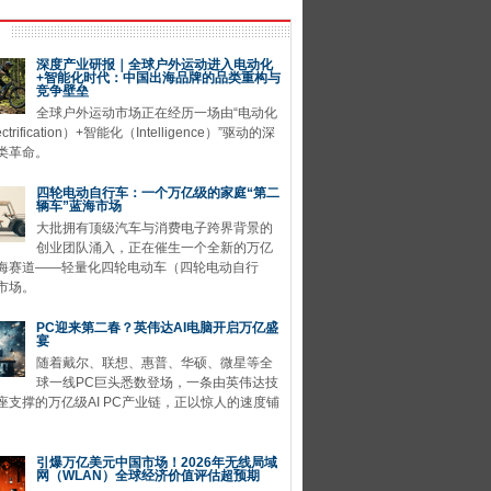
深度产业研报｜全球户外运动进入电动化
+智能化时代：中国出海品牌的品类重构与
竞争壁垒
全球户外运动市场正在经历一场由“电动化
ctrification）+智能化（Intelligence）”驱动的深
类革命。
四轮电动自行车：一个万亿级的家庭“第二
辆车”蓝海市场
大批拥有顶级汽车与消费电子跨界背景的
创业团队涌入，正在催生一个全新的万亿
海赛道——轻量化四轮电动车（四轮电动自行
市场。
PC迎来第二春？英伟达AI电脑开启万亿盛
宴
随着戴尔、联想、惠普、华硕、微星等全
球一线PC巨头悉数登场，一条由英伟达技
座支撑的万亿级AI PC产业链，正以惊人的速度铺
引爆万亿美元中国市场！2026年无线局域
网（WLAN）全球经济价值评估超预期