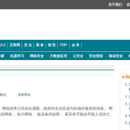
关于我们
友
2.0
互联网
安 全
装 备
报 告
TOP
会 务
学家
机器学习
网络安全
大数据应用
云安全
安全报告
移动安全
本周
热点
没有评论
 网络战争已经迫在眉睫，政府和企业应该为此做好最坏的准备。 网
信网络， 电力网络， 核设备的故障， 甚至有可能会导致人员伤亡。