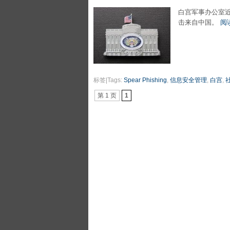
白宫军事办公室近
击来自中国。
阅
标签|Tags:
Spear Phishing
,
信息安全管理
,
白宫
,
第 1 页
1