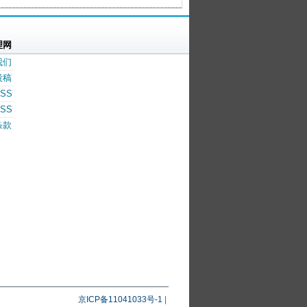
理网
我们
投稿
SS
SS
条款
京ICP备11041033号-1
|