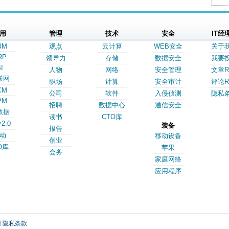
用
管理
技术
安全
IT经
RM
观点
云计算
WEB安全
关于
RP
领导力
存储
数据安全
我要
I
人物
网络
安全管理
文章R
联网
职场
计算
安全审计
评论R
CM
公司
软件
入侵侦测
隐私
PM
招聘
数据中心
通信安全
数据
读书
CTO库
2.0
装备
报告
动
移动设备
创业
O库
苹果
会务
家庭网络
应用程序
网
隐私条款