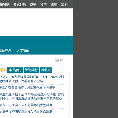
情链接
会议日历
投稿
订阅
注册
登录
移动开发
人工智能
搜索
热门
本月热门
评论排行
标签云
14万㎡、5大品牌展同期联动，IOTE 2026深圳
物联网展邀你一次看完全产业链
美军AI引擎闹油荒，AI军事化看上去很美
深度产业研报｜全球户外运动进入电动化+智能
化时代：中国出海品牌的品类重构与竞争壁垒
福奇日记泄漏：从新冠英雄到大型社死
抗量子加密明星算法被AI挖出致命漏洞