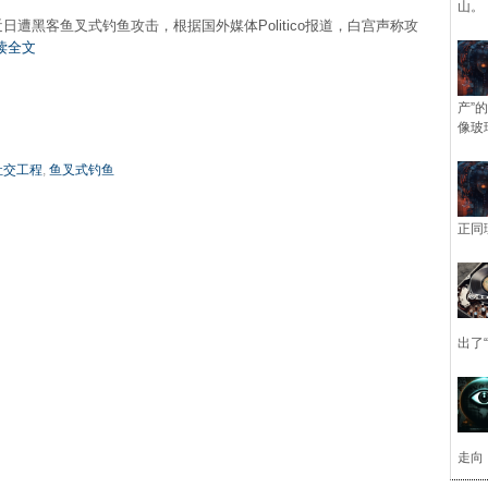
山。
日遭黑客鱼叉式钓鱼攻击，根据国外媒体Politico报道，白宫声称攻
读全文
产”
像玻
社交工程
,
鱼叉式钓鱼
正同
出了
走向