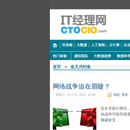
区块链
大数据
人工智能
云计算
企业
热门标签:
虚拟现实
大数据趋势
数据科
首页
»
鱼叉式钓鱼
网络战争迫在眉睫？
星期三, 20 2 月, 2013, 12:34
动态
,
安全
,
安全专家们警告，
络战争可能导致通
阅读全文