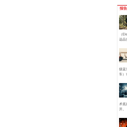
报告
（Ele
远品
级蓝
车）
术底
开。