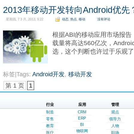
2013年移动开发转向Android优先
星期四, 7 3 月, 2013, 9:22
动态
,
热点
,
移动
没有评论
根据ABI的移动应用市场报告，2
载量将高达560亿次，Andro
选，这个判断也许过于乐观
标签|Tags:
Android开发
,
移动开发
第 1 页
1
行业
应用
管理
制造
CRM
观点
ERP
零售
领导力
BI
教育
人物
物联网
医疗
职场