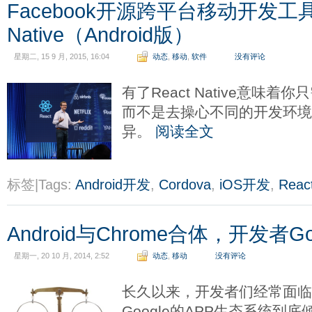
Facebook开源跨平台移动开发工具R
Native（Android版）
星期二, 15 9 月, 2015, 16:04
动态
,
移动
,
软件
没有评论
有了React Native意味
而不是去操心不同的开发环境
异。
阅读全文
标签|Tags:
Android开发
,
Cordova
,
iOS开发
,
React
Android与Chrome合体，开发者Go
星期一, 20 10 月, 2014, 2:52
动态
,
移动
没有评论
长久以来，开发者们经常面临
Google的APP生态系统到底