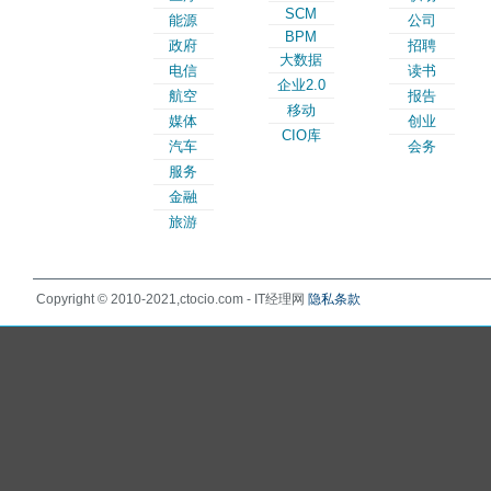
SCM
能源
公司
BPM
政府
招聘
大数据
电信
读书
企业2.0
航空
报告
移动
媒体
创业
CIO库
汽车
会务
服务
金融
旅游
Copyright © 2010-2021,ctocio.com - IT经理网
隐私条款