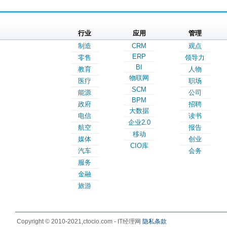
行业
应用
管理
制造
CRM
观点
ERP
零售
领导力
BI
教育
人物
物联网
医疗
职场
SCM
能源
公司
BPM
政府
招聘
大数据
电信
读书
企业2.0
航空
报告
移动
媒体
创业
CIO库
汽车
会务
服务
金融
旅游
Copyright © 2010-2021,ctocio.com - IT经理网
隐私条款