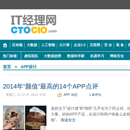
区块链
大数据
人工智能
云计算
企业2.0
互联网
安 全
装 备
热门标签:
虚拟现实
大数据趋势
数据科学家
机器学习
网络安全
首页
»
APP设计
2014年“颜值”最高的14个APP点评
星期三, 31 12 月, 2014, 4:18
APP
,
动态
1 条评论
虽然当下“设计感”和“情怀”几乎沦为了同义词
力量。好的APP产品，从设计和用户体验上必然
相”。
阅读全文