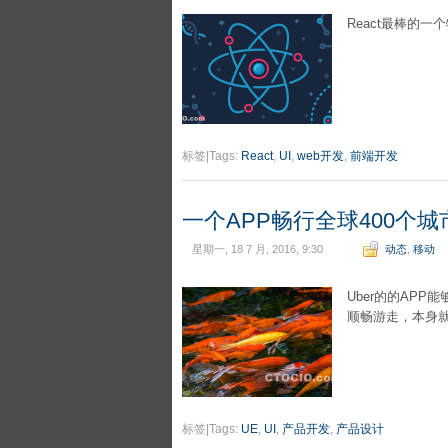
React最棒的
标签|Tags:
React
,
UI
,
web开发
,
前端开发
一个APP畅行全球400个
星期一, 18 7 月, 2016, 9:30
动态
,
移动
Uber的的AP
顺畅游走，本身
标签|Tags:
UE
,
UI
,
产品开发
,
产品设计