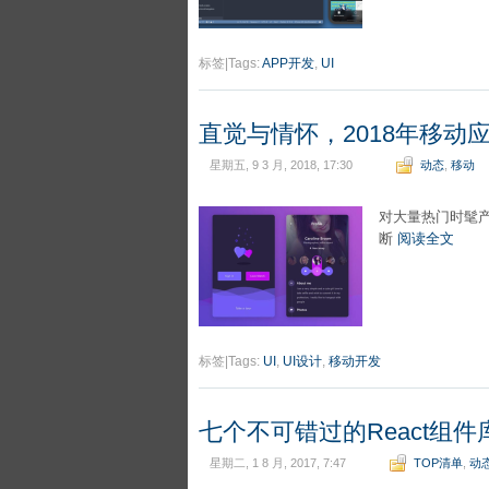
标签|Tags:
APP开发
,
UI
直觉与情怀，2018年移动
星期五, 9 3 月, 2018, 17:30
动态
,
移动
对大量热门时髦产
断
阅读全文
标签|Tags:
UI
,
UI设计
,
移动开发
七个不可错过的React组
星期二, 1 8 月, 2017, 7:47
TOP清单
,
动