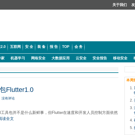
关于我们
友
2.0
互联网
安 全
装 备
报 告
TOP
会 务
学家
机器学习
网络安全
大数据应用
云安全
安全报告
移动安全
本周
utter1.0
没有评论
I工具包并不是什么新鲜事，但Flutter在速度和开发人员控制方面依然
阅读全文