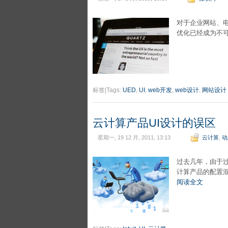
对于企业网站、电
优化已经成为不可
标签|Tags:
UED
,
UI
,
web开发
,
web设计
,
网站设计
云计算产品UI设计的误区
星期一, 19 12 月, 2011, 13:13
云计算
,
动
过去几年，由于
计算产品的配置
阅读全文