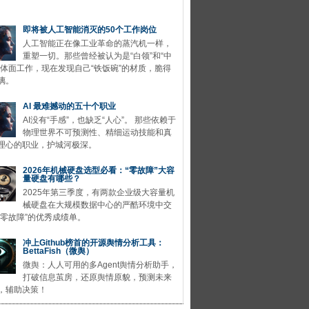
即将被人工智能消灭的50个工作岗位
人工智能正在像工业革命的蒸汽机一样，
重塑一切。那些曾经被认为是“白领”和“中
的体面工作，现在发现自己“铁饭碗”的材质，脆得
璃。
AI 最难撼动的五十个职业
AI没有“手感”，也缺乏“人心”。 那些依赖于
物理世界不可预测性、精细运动技能和真
理心的职业，护城河极深。
2026年机械硬盘选型必看：“零故障”大容
量硬盘有哪些？
2025年第三季度，有两款企业级大容量机
械硬盘在大规模数据中心的严酷环境中交
“零故障”的优秀成绩单。
冲上Github榜首的开源舆情分析工具：
BettaFish（微舆）
微舆：人人可用的多Agent舆情分析助手，
打破信息茧房，还原舆情原貌，预测未来
，辅助决策！