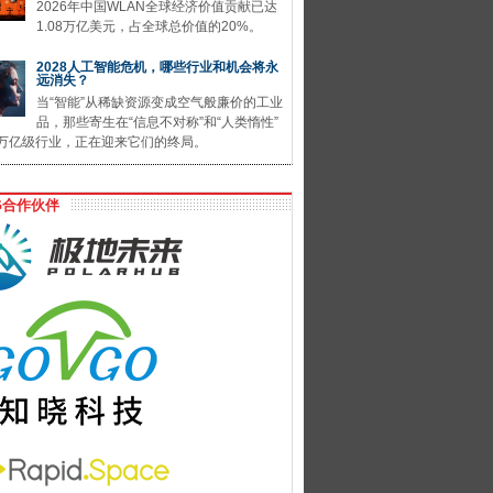
2026年中国WLAN全球经济价值贡献已达
1.08万亿美元，占全球总价值的20%。
2028人工智能危机，哪些行业和机会将永
远消失？
当“智能”从稀缺资源变成空气般廉价的工业
品，那些寄生在“信息不对称”和“人类惰性”
万亿级行业，正在迎来它们的终局。
G合作伙伴