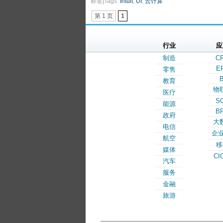
标签|Tags:
Intuit
,
UI
,
云计算
第 1 页
1
行业
应
制造
C
E
零售
B
教育
物
医疗
S
能源
B
政府
大
电信
企业
航空
移
媒体
CI
汽车
服务
金融
旅游