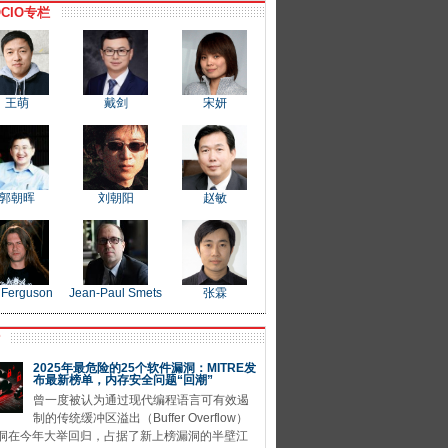
CIO专栏
王萌
戴剑
宋妍
郭朝晖
刘朝阳
赵敏
 Ferguson
Jean-Paul Smets
张霖
P
2025年最危险的25个软件漏洞：MITRE发
布最新榜单，内存安全问题“回潮”
曾一度被认为通过现代编程语言可有效遏
制的传统缓冲区溢出（Buffer Overflow）
洞在今年大举回归，占据了新上榜漏洞的半壁江