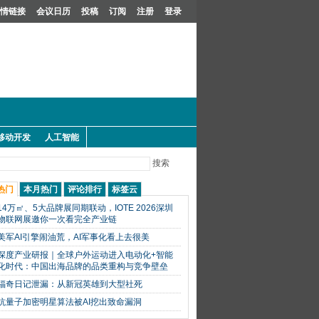
情链接
会议日历
投稿
订阅
注册
登录
移动开发
人工智能
搜索
热门
本月热门
评论排行
标签云
14万㎡、5大品牌展同期联动，IOTE 2026深圳
物联网展邀你一次看完全产业链
美军AI引擎闹油荒，AI军事化看上去很美
深度产业研报｜全球户外运动进入电动化+智能
化时代：中国出海品牌的品类重构与竞争壁垒
福奇日记泄漏：从新冠英雄到大型社死
抗量子加密明星算法被AI挖出致命漏洞