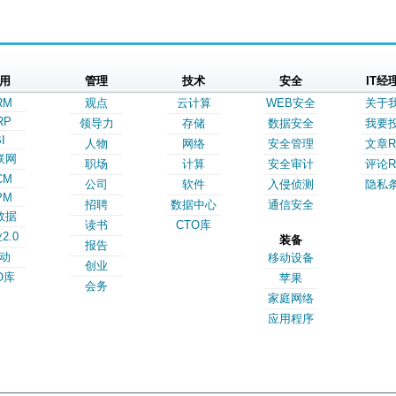
用
管理
技术
安全
IT经
RM
观点
云计算
WEB安全
关于
RP
领导力
存储
数据安全
我要
I
人物
网络
安全管理
文章R
联网
职场
计算
安全审计
评论R
CM
公司
软件
入侵侦测
隐私
PM
招聘
数据中心
通信安全
数据
读书
CTO库
2.0
装备
报告
动
移动设备
创业
O库
苹果
会务
家庭网络
应用程序