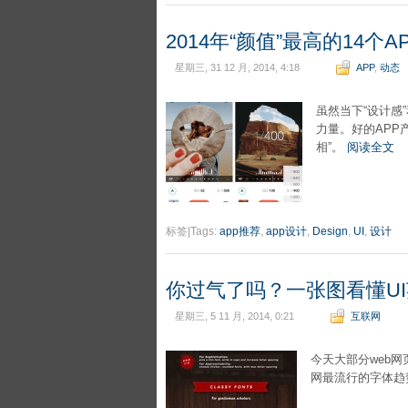
2014年“颜值”最高的14个A
星期三, 31 12 月, 2014, 4:18
APP
,
动态
虽然当下“设计感
力量。好的APP
相”。
阅读全文
标签|Tags:
app推荐
,
app设计
,
Design
,
UI
,
设计
你过气了吗？一张图看懂U
星期三, 5 11 月, 2014, 0:21
互联网
今天大部分web
网最流行的字体