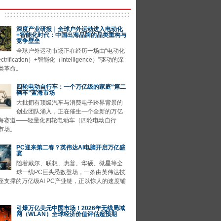
深度产业研报｜全球户外运动进入电动化
+智能化时代：中国出海品牌的品类重构与
竞争壁垒
全球户外运动市场正在经历一场由“电动化
ctrification）+智能化（Intelligence）”驱动的深
类革命。
四轮电动自行车：一个万亿级的家庭“第二
辆车”蓝海市场
大批拥有顶级汽车与消费电子跨界背景的
创业团队涌入，正在催生一个全新的万亿
海赛道——轻量化四轮电动车（四轮电动自行
市场。
PC迎来第二春？英伟达AI电脑开启万亿盛
宴
随着戴尔、联想、惠普、华硕、微星等全
球一线PC巨头悉数登场，一条由英伟达技
座支撑的万亿级AI PC产业链，正以惊人的速度铺
引爆万亿美元中国市场！2026年无线局域
网（WLAN）全球经济价值评估超预期