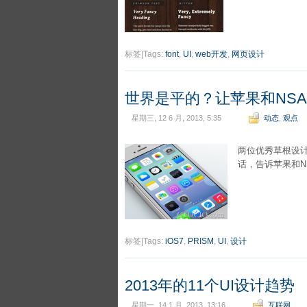
标签|Tags:
font
,
UI
,
web开发
,
网页设计
世界是平的？让苹果和NS
星期三, 12 6 月, 2013, 5:35
动态
,
观点
两位优秀草根设计
话，告诉苹果和N
标签|Tags:
iOS7
,
PRISM
,
UI
,
设计
2013年的11个UI设计趋势
星期一, 14 1 月, 2013, 13:16
互联网