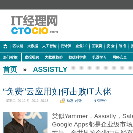
区块链
大数据
人工智能
云计算
企业2.0
互联网
安 全
装 备
热门标签:
虚拟现实
大数据趋势
数据科学家
机器学习
网络安全
首页
»
ASSISTLY
“免费”云应用如何击败IT大佬
星期二, 20 12 月, 2011, 20:13
动态
,
趋势
没有评论
类似Yammer，Assistly，Sal
Google Apps都是企业
性是，全世界的企业中已经