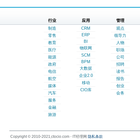
行业
应用
管理
制造
CRM
观点
ERP
零售
领导力
BI
教育
人物
物联网
医疗
职场
SCM
能源
公司
BPM
政府
招聘
大数据
电信
读书
企业2.0
航空
报告
移动
媒体
创业
CIO库
汽车
会务
服务
金融
旅游
Copyright © 2010-2021,ctocio.com - IT经理网
隐私条款