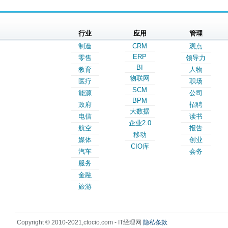
行业
应用
管理
制造
CRM
观点
ERP
零售
领导力
BI
教育
人物
物联网
医疗
职场
SCM
能源
公司
BPM
政府
招聘
大数据
电信
读书
企业2.0
航空
报告
移动
媒体
创业
CIO库
汽车
会务
服务
金融
旅游
Copyright © 2010-2021,ctocio.com - IT经理网
隐私条款