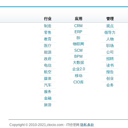
行业
应用
管理
制造
CRM
观点
ERP
零售
领导力
BI
教育
人物
物联网
医疗
职场
SCM
能源
公司
BPM
政府
招聘
大数据
电信
读书
企业2.0
航空
报告
移动
媒体
创业
CIO库
汽车
会务
服务
金融
旅游
Copyright © 2010-2021,ctocio.com - IT经理网
隐私条款