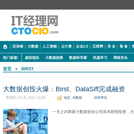
区块链
大数据
人工智能
云计算
企业2.0
互联网
安 全
装 备
热门标签:
虚拟现实
大数据趋势
数据科学家
机器学习
网络安全
首页
»
BIRST
大数据创投火爆：Birst、DataSift完成融资
星期四, 3 5 月, 2012, 11:00
动态
,
大数据
没有评论
一天之内两家大数据创业公司宣布获得投资，