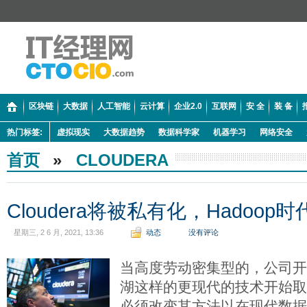
区块链
大数据
人工智能
云计算
企业2.0
互联网
安 全
装 备
热门标签:
虚拟现实
大数据趋势
数据科学家
机器学习
网络安全
首页
»
CLOUDERA
Cloudera将被私有化，Hadoop
星期三, 2 6 月, 2021, 13:36
动态
没有评论
当高度劳动密集型的，公司
湖这样的更现代的技术开始
必须改变其方法以在现代数