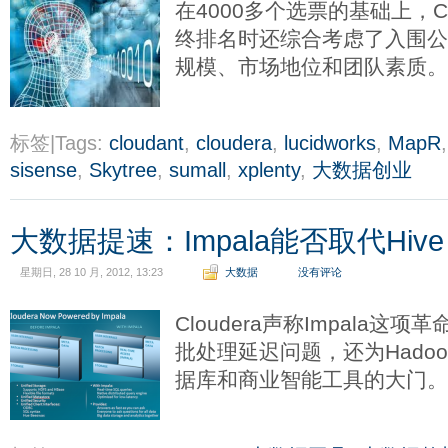
在4000多个选票的基础上，C
终排名时还综合考虑了入围公
规模、市场地位和团队素质
标签|Tags:
cloudant
,
cloudera
,
lucidworks
,
MapR
sisense
,
Skytree
,
sumall
,
xplenty
,
大数据创业
大数据提速：Impala能否取代Hive
星期日, 28 10 月, 2012, 13:23
大数据
没有评论
Cloudera声称Impala这项
批处理延迟问题，还为Hado
据库和商业智能工具的大门