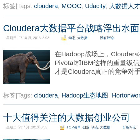
标签|Tags:
cloudera
,
MOOC
,
Udacity
,
大数据人
Cloudera大数据平台战略浮出水面
星期日, 27 10 月, 2013, 3:02
动态
,
大数据
没有评论
在Hadoop战场上，Cloud
Pivotal和IBM这样的重
才是Cloudera真正的竞争对
标签|Tags:
cloudera
,
Hadoop生态地图
,
Hortonwo
十大值得关注的大数据创业公司
星期二, 23 7 月, 2013, 0:35
TOP清单
,
创业
,
动态
,
大数据
1 条评论