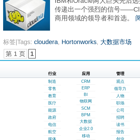
IBM和Oracle两大巨头先后选
传递出一个强烈的信号——Clou
商用领域的领导者和首选。
标签|Tags:
cloudera
,
Hortonworks
,
大数据市场
第 1 页
1
行业
应用
管理
制造
CRM
观点
ERP
零售
领导力
BI
教育
人物
物联网
医疗
职场
SCM
能源
公司
BPM
政府
招聘
大数据
电信
读书
企业2.0
航空
报告
移动
媒体
创业