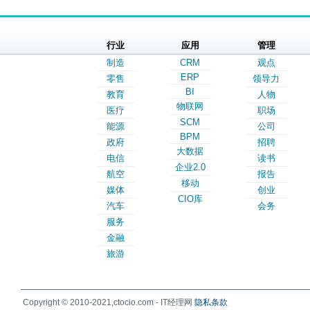
行业
应用
管理
制造
CRM
观点
ERP
零售
领导力
BI
教育
人物
物联网
医疗
职场
SCM
能源
公司
BPM
政府
招聘
大数据
电信
读书
企业2.0
航空
报告
移动
媒体
创业
CIO库
汽车
会务
服务
金融
旅游
Copyright © 2010-2021,ctocio.com - IT经理网
隐私条款