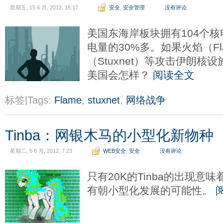
星期五, 15 6 月, 2012, 15:17
安全
,
安全管理
没有评论
美国东海岸板块拥有104个
电量的30%多。如果火焰（F
（Stuxnet）等攻击伊朗
美国会怎样？
阅读全文
标签|Tags:
Flame
,
stuxnet
,
网络战争
Tinba：网银木马的小型化新物种
星期二, 5 6 月, 2012, 7:23
WEB安全
,
安全
没有评论
只有20K的Tinba的出现意
有朝小型化发展的可能性。