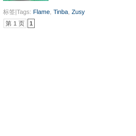
标签|Tags:
Flame
,
Tinba
,
Zusy
第 1 页
1