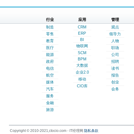
行业
应用
管理
制造
CRM
观点
ERP
零售
领导力
BI
教育
人物
物联网
医疗
职场
SCM
能源
公司
BPM
政府
招聘
大数据
电信
读书
企业2.0
航空
报告
移动
媒体
创业
CIO库
汽车
会务
服务
金融
旅游
Copyright © 2010-2021,ctocio.com - IT经理网
隐私条款