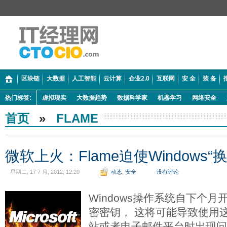
区块链
大数据
人工智能
云计算
企业2.0
互联网
安 全
装 备
热门标签:
虚拟现实
大数据趋势
数据科学家
机器学习
网络安全
首页
»
FLAME
微软上火：Flame迫使Windows“换
星期二, 17 7 月, 2012, 12:20
动态
,
安全
没有评论
Windows操作系统自下个月
密密钥， 这将可能导致使用
站或者电子邮件平台时出现