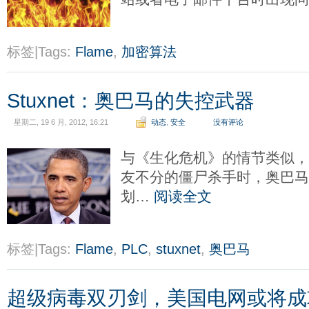
标签|Tags:
Flame
,
加密算法
Stuxnet：奥巴马的失控武器
星期二, 19 6 月, 2012, 16:21
动态
,
安全
没有评论
与《生化危机》的情节类似，当
友不分的僵尸杀手时，奥巴
划…
阅读全文
标签|Tags:
Flame
,
PLC
,
stuxnet
,
奥巴马
超级病毒双刃剑，美国电网或将成