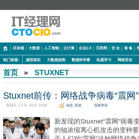
区块链
大数据
人工智能
云计算
企业2.0
互联网
安 全
装 备
热门标签:
虚拟现实
大数据趋势
数据科学家
机器学习
网络安全
首页
»
STUXNET
Stuxnet前传：网络战争病毒“震网
星期五, 1 3 月, 2013, 14:58
动态
,
安全
没有评论
新发现的Stuxnet“震网”病
的铀浓缩离心机攻击的变种要
于人们对“震网”这种网络战