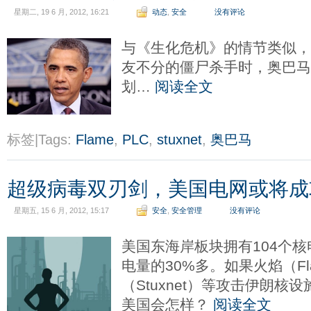
星期二, 19 6 月, 2012, 16:21
动态
,
安全
没有评论
与《生化危机》的情节类似，当
友不分的僵尸杀手时，奥巴
划…
阅读全文
标签|Tags:
Flame
,
PLC
,
stuxnet
,
奥巴马
超级病毒双刃剑，美国电网或将成
星期五, 15 6 月, 2012, 15:17
安全
,
安全管理
没有评论
美国东海岸板块拥有104个
电量的30%多。如果火焰（F
（Stuxnet）等攻击伊朗
美国会怎样？
阅读全文