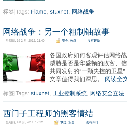
标签|Tags:
Flame
,
stuxnet
,
网络战争
网络战争：另一个粗制铀故事
星期日, 19 2 月, 2012, 21:40
安全
,
热点
没有评论
各国政府如何客观评估网络
威胁是否是华盛顿的政客、
共同发射的“一颗失控的卫星
文章值得我们深思。
阅读全
标签|Tags:
stuxnet
,
工业控制系统
,
网络安全立法
西门子工程师的黑客情结
星期四, 4 8 月, 2011, 17:32
制造
,
安全
没有评论