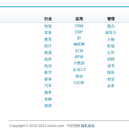
行业
应用
管理
制造
CRM
观点
ERP
零售
领导力
BI
教育
人物
物联网
医疗
职场
SCM
能源
公司
BPM
政府
招聘
大数据
电信
读书
企业2.0
航空
报告
移动
媒体
创业
CIO库
汽车
会务
服务
金融
旅游
Copyright © 2010-2021,ctocio.com - IT经理网
隐私条款