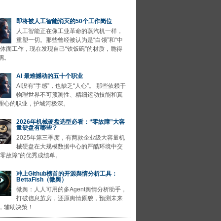
即将被人工智能消灭的50个工作岗位
人工智能正在像工业革命的蒸汽机一样，
重塑一切。那些曾经被认为是“白领”和“中
的体面工作，现在发现自己“铁饭碗”的材质，脆得
璃。
AI 最难撼动的五十个职业
AI没有“手感”，也缺乏“人心”。 那些依赖于
物理世界不可预测性、精细运动技能和真
理心的职业，护城河极深。
2026年机械硬盘选型必看：“零故障”大容
量硬盘有哪些？
2025年第三季度，有两款企业级大容量机
械硬盘在大规模数据中心的严酷环境中交
“零故障”的优秀成绩单。
冲上Github榜首的开源舆情分析工具：
BettaFish（微舆）
微舆：人人可用的多Agent舆情分析助手，
打破信息茧房，还原舆情原貌，预测未来
，辅助决策！