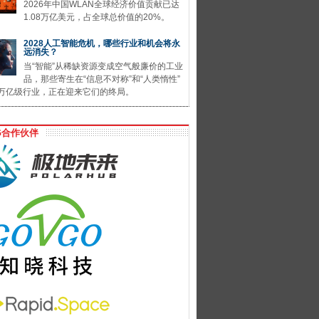
2026年中国WLAN全球经济价值贡献已达
1.08万亿美元，占全球总价值的20%。
2028人工智能危机，哪些行业和机会将永
远消失？
当“智能”从稀缺资源变成空气般廉价的工业
品，那些寄生在“信息不对称”和“人类惰性”
万亿级行业，正在迎来它们的终局。
G合作伙伴