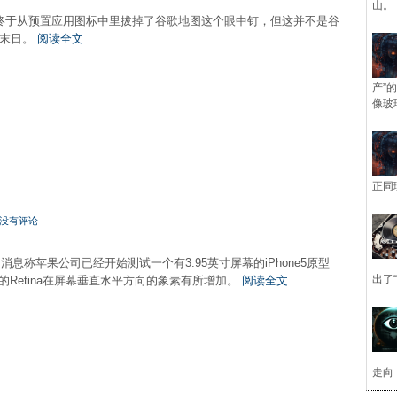
山。
果终于从预置应用图标中里拔掉了谷歌地图这个眼中钉，但这并不是谷
的末日。
阅读全文
产”
像玻
正同
？
没有评论
传出消息称苹果公司已经开始测试一个有3.95英寸屏幕的iPhone5原型
出了
e4的Retina在屏幕垂直水平方向的象素有所增加。
阅读全文
走向