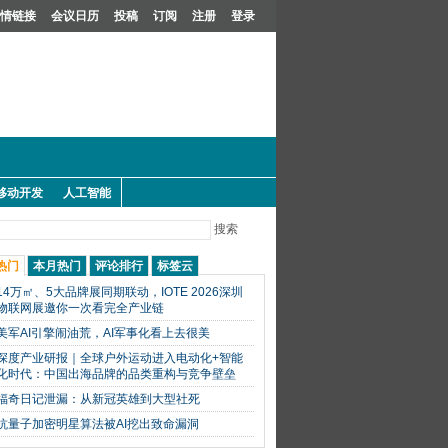
情链接
会议日历
投稿
订阅
注册
登录
移动开发
人工智能
搜索
热门
本月热门
评论排行
标签云
14万㎡、5大品牌展同期联动，IOTE 2026深圳
物联网展邀你一次看完全产业链
美军AI引擎闹油荒，AI军事化看上去很美
深度产业研报｜全球户外运动进入电动化+智能
化时代：中国出海品牌的品类重构与竞争壁垒
福奇日记泄漏：从新冠英雄到大型社死
抗量子加密明星算法被AI挖出致命漏洞