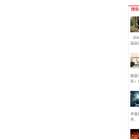
报告
（Ele
远品
级蓝
车）
术底
开。