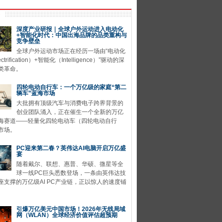
深度产业研报｜全球户外运动进入电动化
+智能化时代：中国出海品牌的品类重构与
竞争壁垒
全球户外运动市场正在经历一场由“电动化
ctrification）+智能化（Intelligence）”驱动的深
类革命。
四轮电动自行车：一个万亿级的家庭“第二
辆车”蓝海市场
大批拥有顶级汽车与消费电子跨界背景的
创业团队涌入，正在催生一个全新的万亿
海赛道——轻量化四轮电动车（四轮电动自行
市场。
PC迎来第二春？英伟达AI电脑开启万亿盛
宴
随着戴尔、联想、惠普、华硕、微星等全
球一线PC巨头悉数登场，一条由英伟达技
座支撑的万亿级AI PC产业链，正以惊人的速度铺
引爆万亿美元中国市场！2026年无线局域
网（WLAN）全球经济价值评估超预期