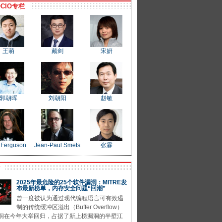
CIO专栏
王萌
戴剑
宋妍
郭朝晖
刘朝阳
赵敏
 Ferguson
Jean-Paul Smets
张霖
P
2025年最危险的25个软件漏洞：MITRE发
布最新榜单，内存安全问题“回潮”
曾一度被认为通过现代编程语言可有效遏
制的传统缓冲区溢出（Buffer Overflow）
洞在今年大举回归，占据了新上榜漏洞的半壁江