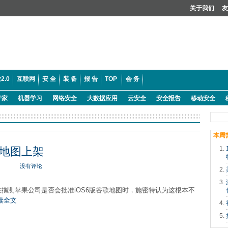
关于我们
友
2.0
互联网
安 全
装 备
报 告
TOP
会 务
学家
机器学习
网络安全
大数据应用
云安全
安全报告
移动安全
本周
地图上架
没有评论
揣测苹果公司是否会批准iOS6版谷歌地图时，施密特认为这根本不
读全文