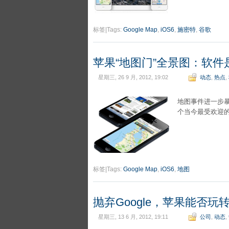
标签|Tags:
Google Map
,
iOS6
,
施密特
,
谷歌
苹果“地图门”全景图：软件
星期三, 26 9 月, 2012, 19:02
动态
,
热点
,
地图事件进一步
个当今最受欢迎
标签|Tags:
Google Map
,
iOS6
,
地图
抛弃Google，苹果能否玩
星期三, 13 6 月, 2012, 19:11
公司
,
动态
,