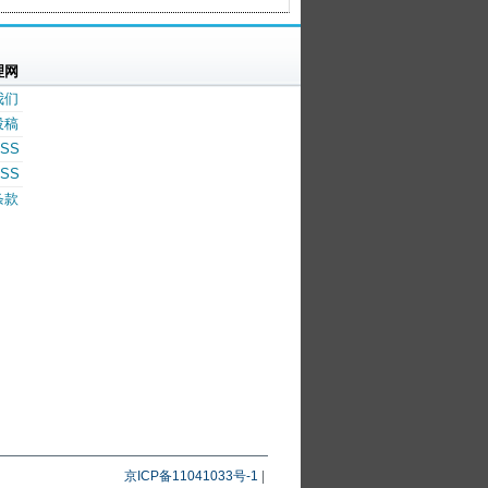
理网
我们
投稿
SS
SS
条款
京ICP备11041033号-1
|