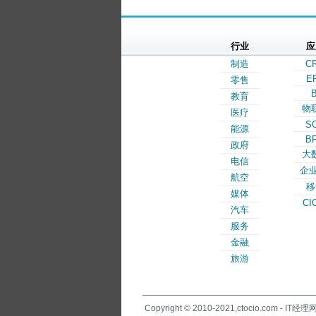
行业
应
制造
C
E
零售
B
教育
物
医疗
S
能源
B
政府
大
电信
企业
航空
移
媒体
CI
汽车
服务
金融
旅游
Copyright © 2010-2021,ctocio.com - IT经理