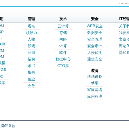
用
管理
技术
安全
IT经
RM
观点
云计算
WEB安全
关于
RP
领导力
存储
数据安全
我要
I
人物
网络
安全管理
文章R
联网
职场
计算
安全审计
评论R
CM
公司
软件
入侵侦测
隐私
PM
招聘
数据中心
通信安全
数据
读书
CTO库
2.0
装备
报告
动
移动设备
创业
O库
苹果
会务
家庭网络
应用程序
网
隐私条款