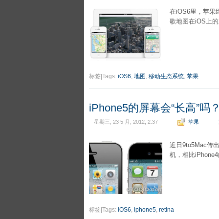
在iOS6里，苹
歌地图在iOS上
标签|Tags:
iOS6
,
地图
,
移动生态系统
,
苹果
iPhone5的屏幕会“长高”吗
星期三, 23 5 月, 2012, 2:37
苹果
近日9to5Mac
机，相比iPhon
标签|Tags:
iOS6
,
iphone5
,
retina