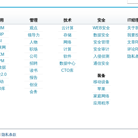
用
管理
技术
安全
IT经
RM
观点
云计算
WEB安全
关于
RP
领导力
存储
数据安全
我要
I
人物
网络
安全管理
文章R
联网
职场
计算
安全审计
评论R
CM
公司
软件
入侵侦测
隐私
PM
招聘
数据中心
通信安全
数据
读书
CTO库
2.0
装备
报告
动
移动设备
创业
O库
苹果
会务
家庭网络
应用程序
网
隐私条款