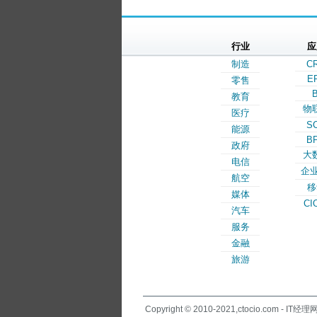
行业
应
制造
C
E
零售
B
教育
物
医疗
S
能源
B
政府
大
电信
企业
航空
移
媒体
CI
汽车
服务
金融
旅游
Copyright © 2010-2021,ctocio.com - IT经理