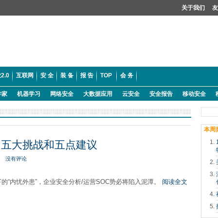
关于我们
友
2.0
互联网
安 全
装 备
报 告
TOP
会 务
学家
机器学习
网络安全
大数据应用
云安全
安全报告
移动安全
本周
：五大挑战和五点建议
没有评论
的“内忧外患”，企业安全分析/运营SOC势必将陷入泥潭。
阅读全文