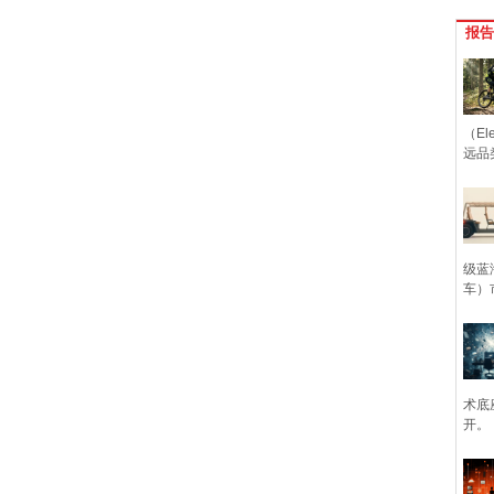
报告
（Ele
远品
级蓝
车）
术底
开。