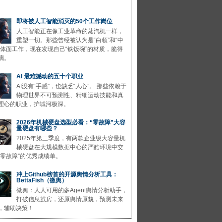
即将被人工智能消灭的50个工作岗位
人工智能正在像工业革命的蒸汽机一样，
重塑一切。那些曾经被认为是“白领”和“中
的体面工作，现在发现自己“铁饭碗”的材质，脆得
璃。
AI 最难撼动的五十个职业
AI没有“手感”，也缺乏“人心”。 那些依赖于
物理世界不可预测性、精细运动技能和真
理心的职业，护城河极深。
2026年机械硬盘选型必看：“零故障”大容
量硬盘有哪些？
2025年第三季度，有两款企业级大容量机
械硬盘在大规模数据中心的严酷环境中交
“零故障”的优秀成绩单。
冲上Github榜首的开源舆情分析工具：
BettaFish（微舆）
微舆：人人可用的多Agent舆情分析助手，
打破信息茧房，还原舆情原貌，预测未来
，辅助决策！