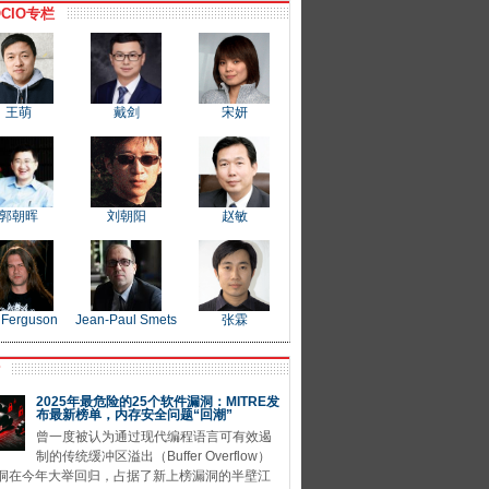
CIO专栏
王萌
戴剑
宋妍
郭朝晖
刘朝阳
赵敏
 Ferguson
Jean-Paul Smets
张霖
P
2025年最危险的25个软件漏洞：MITRE发
布最新榜单，内存安全问题“回潮”
曾一度被认为通过现代编程语言可有效遏
制的传统缓冲区溢出（Buffer Overflow）
洞在今年大举回归，占据了新上榜漏洞的半壁江