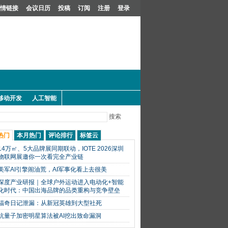
情链接
会议日历
投稿
订阅
注册
登录
移动开发
人工智能
搜索
热门
本月热门
评论排行
标签云
14万㎡、5大品牌展同期联动，IOTE 2026深圳
物联网展邀你一次看完全产业链
美军AI引擎闹油荒，AI军事化看上去很美
深度产业研报｜全球户外运动进入电动化+智能
化时代：中国出海品牌的品类重构与竞争壁垒
福奇日记泄漏：从新冠英雄到大型社死
抗量子加密明星算法被AI挖出致命漏洞