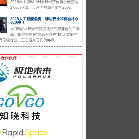
2026年中国WLAN全球经济价值贡献已达
1.08万亿美元，占全球总价值的20%。
2028人工智能危机，哪些行业和机会将永
远消失？
当“智能”从稀缺资源变成空气般廉价的工业
品，那些寄生在“信息不对称”和“人类惰性”
万亿级行业，正在迎来它们的终局。
G合作伙伴