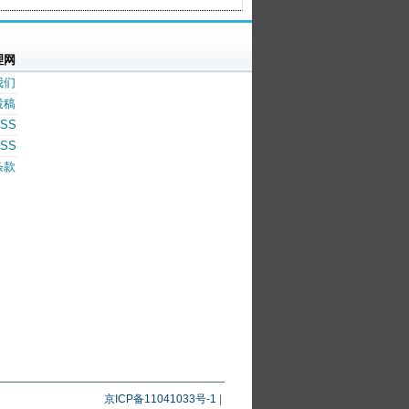
理网
我们
投稿
SS
SS
条款
京ICP备11041033号-1
|