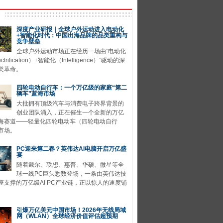
深度产业研报｜全球户外运动进入电动化
+智能化时代：中国出海品牌的品类重构与
竞争壁垒
全球户外运动市场正在经历一场由“电动化
ctrification）+智能化（Intelligence）”驱动的深
类革命。
四轮电动自行车：一个万亿级的家庭“第二
辆车”蓝海市场
大批拥有顶级汽车与消费电子跨界背景的
创业团队涌入，正在催生一个全新的万亿
海赛道——轻量化四轮电动车（四轮电动自行
市场。
PC迎来第二春？英伟达AI电脑开启万亿盛
宴
随着戴尔、联想、惠普、华硕、微星等全
球一线PC巨头悉数登场，一条由英伟达技
座支撑的万亿级AI PC产业链，正以惊人的速度铺
引爆万亿美元中国市场！2026年无线局域
网（WLAN）全球经济价值评估超预期