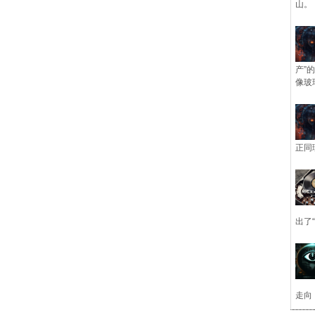
山。
产”
像玻
正同
出了
走向