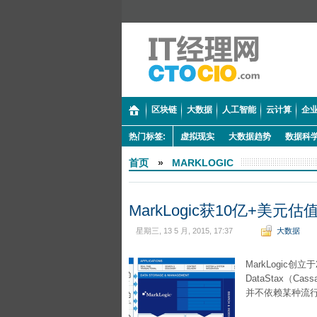
区块链
大数据
人工智能
云计算
企业
热门标签:
虚拟现实
大数据趋势
数据科
首页
»
MARKLOGIC
MarkLogic获10亿+美
星期三, 13 5 月, 2015, 17:37
大数据
MarkLogic创立
DataStax（C
并不依赖某种流