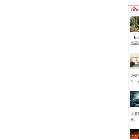
报告
（Ele
远品
级蓝
车）
术底
开。