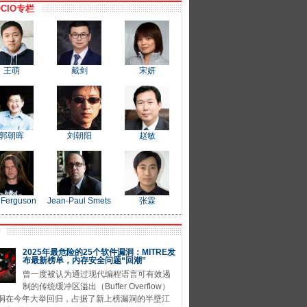
CIO专栏
王萌
戴剑
宋妍
郭朝晖
刘朝阳
赵敏
 Ferguson
Jean-Paul Smets
张霖
P
2025年最危险的25个软件漏洞：MITRE发
布最新榜单，内存安全问题“回潮”
曾一度被认为通过现代编程语言可有效遏
制的传统缓冲区溢出（Buffer Overflow）
洞在今年大举回归，占据了新上榜漏洞的半壁江