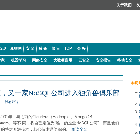
关于我们
友
2.0
互联网
安 全
装 备
报 告
TOP
会 务
学家
机器学习
网络安全
大数据应用
云安全
安全报告
移动安全
本周
元估值，又一家NoSQL公司进入独角兽俱乐部
没有评论
于2001年，与之前的Cloudera（Hadoop）、MongoDB、
assandra）等不 同，将自己定位为“唯一的企业NoSQL公司”，而且他们
行的特定开源技术，核心技术是闭源的。
阅读全文