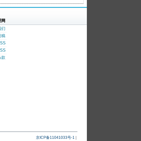
理网
我们
投稿
SS
SS
条款
京ICP备11041033号-1
|