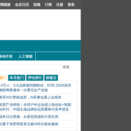
情链接
会议日历
投稿
订阅
注册
登录
移动开发
人工智能
搜索
热门
本月热门
评论排行
标签云
14万㎡、5大品牌展同期联动，IOTE 2026深圳
物联网展邀你一次看完全产业链
美军AI引擎闹油荒，AI军事化看上去很美
深度产业研报｜全球户外运动进入电动化+智能
化时代：中国出海品牌的品类重构与竞争壁垒
福奇日记泄漏：从新冠英雄到大型社死
抗量子加密明星算法被AI挖出致命漏洞