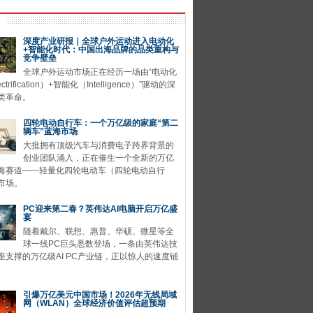
深度产业研报｜全球户外运动进入电动化
+智能化时代：中国出海品牌的品类重构与
竞争壁垒
全球户外运动市场正在经历一场由“电动化
ctrification）+智能化（Intelligence）”驱动的深
类革命。
四轮电动自行车：一个万亿级的家庭“第二
辆车”蓝海市场
大批拥有顶级汽车与消费电子跨界背景的
创业团队涌入，正在催生一个全新的万亿
海赛道——轻量化四轮电动车（四轮电动自行
市场。
PC迎来第二春？英伟达AI电脑开启万亿盛
宴
随着戴尔、联想、惠普、华硕、微星等全
球一线PC巨头悉数登场，一条由英伟达技
座支撑的万亿级AI PC产业链，正以惊人的速度铺
引爆万亿美元中国市场！2026年无线局域
网（WLAN）全球经济价值评估超预期