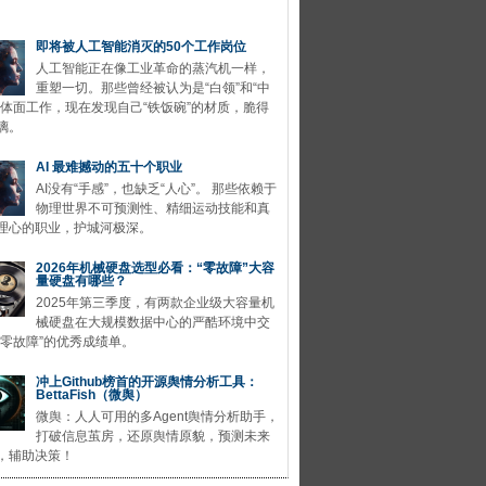
即将被人工智能消灭的50个工作岗位
人工智能正在像工业革命的蒸汽机一样，
重塑一切。那些曾经被认为是“白领”和“中
的体面工作，现在发现自己“铁饭碗”的材质，脆得
璃。
AI 最难撼动的五十个职业
AI没有“手感”，也缺乏“人心”。 那些依赖于
物理世界不可预测性、精细运动技能和真
理心的职业，护城河极深。
2026年机械硬盘选型必看：“零故障”大容
量硬盘有哪些？
2025年第三季度，有两款企业级大容量机
械硬盘在大规模数据中心的严酷环境中交
“零故障”的优秀成绩单。
冲上Github榜首的开源舆情分析工具：
BettaFish（微舆）
微舆：人人可用的多Agent舆情分析助手，
打破信息茧房，还原舆情原貌，预测未来
，辅助决策！