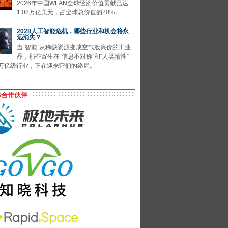
2026年中国WLAN全球经济价值贡献已达
1.08万亿美元，占全球总价值的20%。
2028人工智能危机，哪些行业和机会将永
远消失？
当“智能”从稀缺资源变成空气般廉价的工业
品，那些寄生在“信息不对称”和“人类惰性”
万亿级行业，正在迎来它们的终局。
G合作伙伴