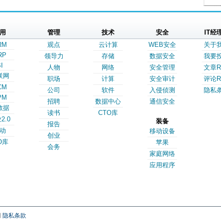
用
管理
技术
安全
IT经
RM
观点
云计算
WEB安全
关于
RP
领导力
存储
数据安全
我要
I
人物
网络
安全管理
文章R
联网
职场
计算
安全审计
评论R
CM
公司
软件
入侵侦测
隐私
PM
招聘
数据中心
通信安全
数据
读书
CTO库
2.0
装备
报告
动
移动设备
创业
O库
苹果
会务
家庭网络
应用程序
网
隐私条款