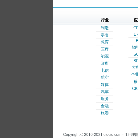
行业
应
制造
C
E
零售
B
教育
物
医疗
S
能源
B
政府
大
电信
企业
航空
移
媒体
CI
汽车
服务
金融
旅游
Copyright © 2010-2021,ctocio.com - IT经理