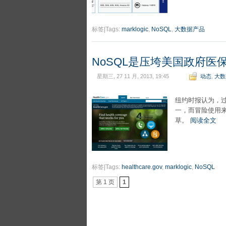
标签|Tags:
marklogic
,
NoSQL
,
大数据产品
NoSQL是压垮美国政府医
星期三, 27 11 月, 2013, 19:45
动态
,
大数
纽约时报认为，
一，而冒险使用来自
草。
阅读全文
标签|Tags:
healthcare.gov
,
marklogic
,
NoSQL
第 1 页
1