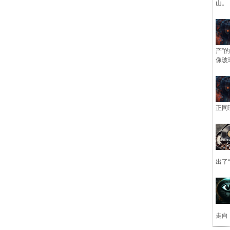
山。
产”
像玻
正同
出了
走向