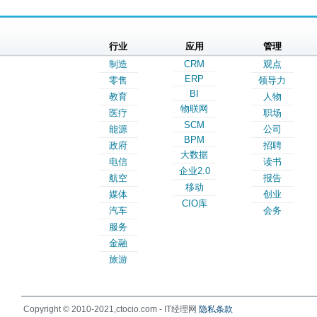
行业
应用
管理
制造
CRM
观点
ERP
零售
领导力
BI
教育
人物
物联网
医疗
职场
SCM
能源
公司
BPM
政府
招聘
大数据
电信
读书
企业2.0
航空
报告
移动
媒体
创业
CIO库
汽车
会务
服务
金融
旅游
Copyright © 2010-2021,ctocio.com - IT经理网
隐私条款