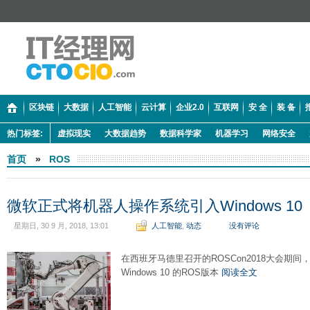
区块链
大数据
人工智能
云计算
企业2.0
互联网
安 全
装 备
热门标签:
虚拟现实
大数据趋势
数据科学家
机器学习
网络安全
首页
»
ROS
微软正式将机器人操作系统引入Windows 10
星期日, 30 9 月, 2018, 13:01
人工智能
,
动态
没有评论
在西班牙马德里召开的ROSCon2018大会期
Windows 10 的ROS版本
阅读全文