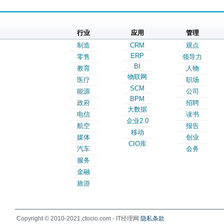
行业
应用
管理
制造
CRM
观点
ERP
零售
领导力
BI
教育
人物
物联网
医疗
职场
SCM
能源
公司
BPM
政府
招聘
大数据
电信
读书
企业2.0
航空
报告
移动
媒体
创业
CIO库
汽车
会务
服务
金融
旅游
Copyright © 2010-2021,ctocio.com - IT经理网
隐私条款