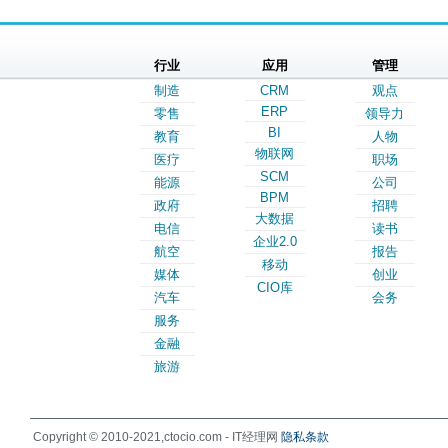
行业
应用
管理
制造
CRM
观点
ERP
零售
领导力
BI
教育
人物
物联网
医疗
职场
SCM
能源
公司
BPM
政府
招聘
大数据
电信
读书
企业2.0
航空
报告
移动
媒体
创业
CIO库
汽车
会务
服务
金融
旅游
Copyright © 2010-2021,ctocio.com - IT经理网
隐私条款