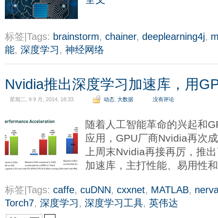
标签|Tags:
brainstorm
,
chainer
,
deeplearning4j
,
m
能
,
深度学习
,
神经网络
Nvidia推出深度学习加速库，用
星期二, 9 9 月, 2014, 18:33
动态
,
大数据
没有评论
随着人工智能革命的兴起和G
应用，GPU厂商Nvidia再
上周末Nvidia再接再厉，推出
加速库，主打性能、易用性
标签|Tags:
caffe
,
cuDNN
,
cxxnet
,
MATLAB
,
nerv
Torch7
,
深度学习
,
深度学习工具
,
英伟达