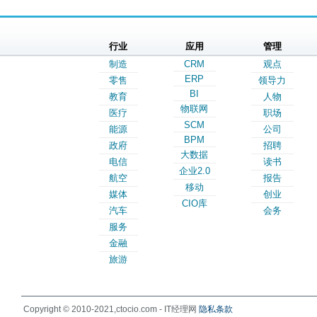
行业
应用
管理
制造
CRM
观点
ERP
零售
领导力
BI
教育
人物
物联网
医疗
职场
SCM
能源
公司
BPM
政府
招聘
大数据
电信
读书
企业2.0
航空
报告
移动
媒体
创业
CIO库
汽车
会务
服务
金融
旅游
Copyright © 2010-2021,ctocio.com - IT经理网
隐私条款