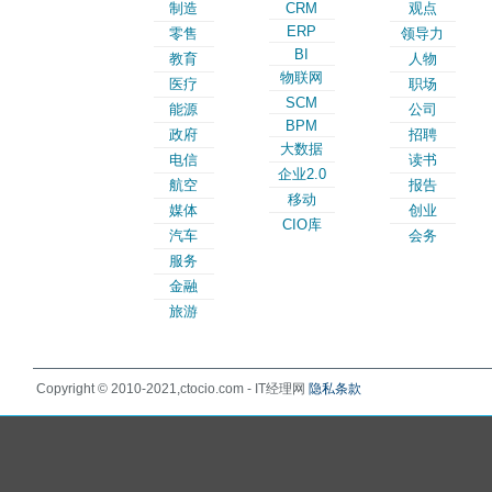
制造
CRM
观点
ERP
零售
领导力
BI
教育
人物
物联网
医疗
职场
SCM
能源
公司
BPM
政府
招聘
大数据
电信
读书
企业2.0
航空
报告
移动
媒体
创业
CIO库
汽车
会务
服务
金融
旅游
Copyright © 2010-2021,ctocio.com - IT经理网
隐私条款