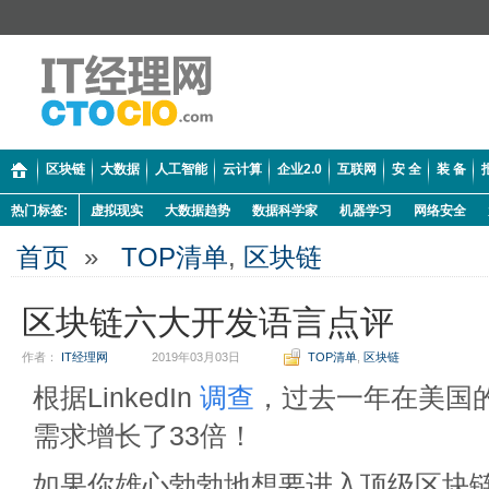
区块链
大数据
人工智能
云计算
企业2.0
互联网
安 全
装 备
热门标签:
虚拟现实
大数据趋势
数据科学家
机器学习
网络安全
首页
»
TOP清单
,
区块链
区块链六大开发语言点评
作者：
IT经理网
2019年03月03日
TOP清单
,
区块链
根据LinkedIn
调查
，过去一年在美国
需求增长了33倍！
如果你雄心勃勃地想要进入顶级区块