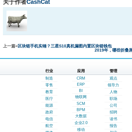
关于作者
CashCat
上一篇«
区块链手机实锤？三星S10真机漏图内置区块链钱包
2019年，哪些折
行业
应用
管理
制造
CRM
观点
ERP
零售
领导力
BI
教育
人物
物联网
医疗
职场
SCM
能源
公司
BPM
政府
招聘
大数据
电信
读书
企业2.0
航空
报告
移动