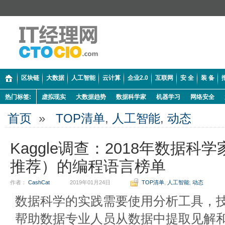
区块链
大数据
人工智能
云计算
企业2.0
互联网
安 全
装 备
热门标签:
虚拟现实
大数据趋势
数据科学家
机器学习
网络安全
首页
»
TOP清单
,
人工智能
,
动态
Kaggle调查：2018年数据科
推荐）的编程语言榜单
作者：
CashCat
2019年01月24日
TOP清单
,
人工智能
,
动态
数据科学的实践需要使用分析工具，
帮助数据专业人员从数据中提取见解和价