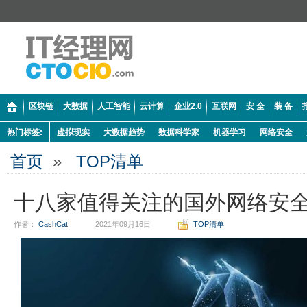
区块链
大数据
人工智能
云计算
企业2.0
互联网
安 全
装 备
热门标签:
虚拟现实
大数据趋势
数据科学家
机器学习
网络安全
首页
»
TOP清单
十八家值得关注的国外网络安
作者：
CashCat
2021年09月16日
TOP清单