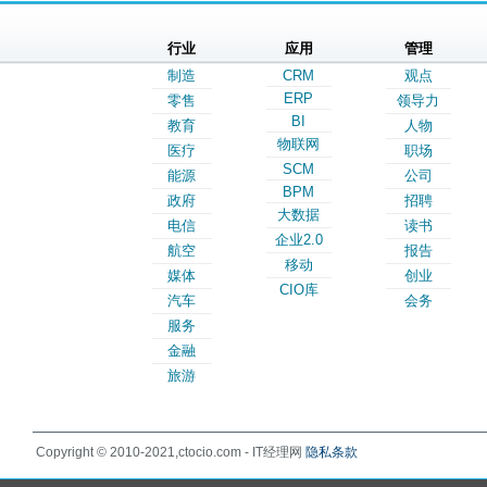
行业
应用
管理
制造
CRM
观点
ERP
零售
领导力
BI
教育
人物
物联网
医疗
职场
SCM
能源
公司
BPM
政府
招聘
大数据
电信
读书
企业2.0
航空
报告
移动
媒体
创业
CIO库
汽车
会务
服务
金融
旅游
Copyright © 2010-2021,ctocio.com - IT经理网
隐私条款