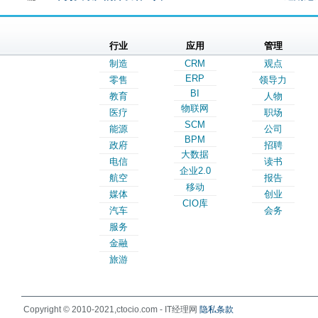
行业
应用
管理
制造
CRM
观点
ERP
零售
领导力
BI
教育
人物
物联网
医疗
职场
SCM
能源
公司
BPM
政府
招聘
大数据
电信
读书
企业2.0
航空
报告
移动
媒体
创业
CIO库
汽车
会务
服务
金融
旅游
Copyright © 2010-2021,ctocio.com - IT经理网
隐私条款