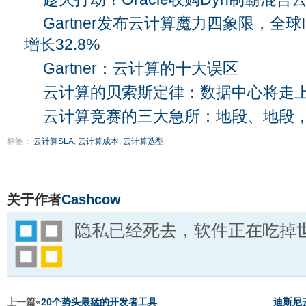
Gartner发布云计算魔力四象限，全球I
增长32.8%
Gartner：云计算的十大误区
云计算的贝索斯定律：数据中心将走
云计算竞赛的三大急所：地段、地段
标签：
云计算SLA
,
云计算成本
,
云计算选型
关于作者
Cashcow
隐私已经死去，软件正在吃掉
上一篇«
20个势头最猛的开发者工具
迪斯尼云