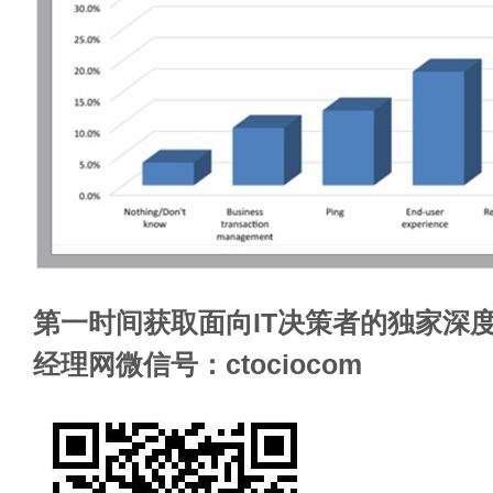
第一时间获取面向IT决策者的独家深度
经理网微信号：ctociocom