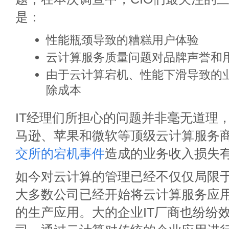
是：
性能瓶颈导致的糟糕用户体验
云计算服务质量问题对品牌声誉和
由于云计算宕机、性能下滑导致的
除成本
IT经理们所担心的问题并非毫无道理，近
马逊、苹果和微软等顶级云计算服务
交所的宕机事件
造成的业务收入损失
如今对云计算的管理已经不仅仅局限
大多数公司已经开始将云计算服务应
的生产应用。大的企业IT厂商也纷纷