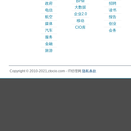
BPM
政府
招聘
大数据
电信
读书
企业2.0
航空
报告
移动
媒体
创业
CIO库
汽车
会务
服务
金融
旅游
Copyright © 2010-2021,ctocio.com - IT经理网
隐私条款