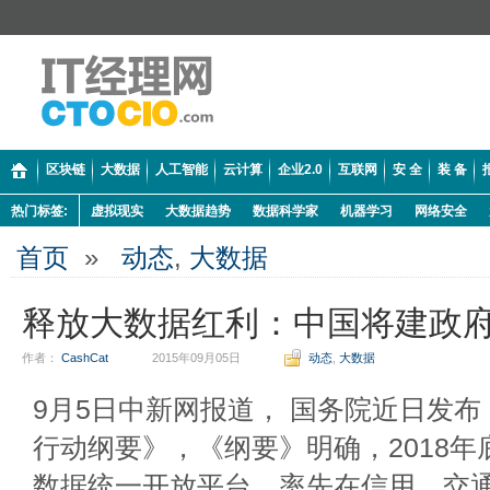
区块链
大数据
人工智能
云计算
企业2.0
互联网
安 全
装 备
热门标签:
虚拟现实
大数据趋势
数据科学家
机器学习
网络安全
首页
»
动态
,
大数据
释放大数据红利：中国将建政
作者：
CashCat
2015年09月05日
动态
,
大数据
9月5日中新网报道， 国务院近日发
行动纲要》，《纲要》明确，2018
数据统一开放平台，率先在信用、交