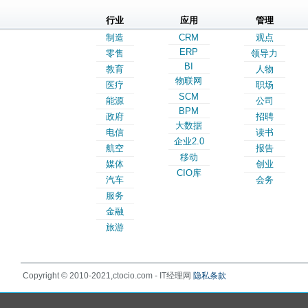
行业
应用
管理
制造
CRM
观点
ERP
零售
领导力
BI
教育
人物
物联网
医疗
职场
SCM
能源
公司
BPM
政府
招聘
大数据
电信
读书
企业2.0
航空
报告
移动
媒体
创业
CIO库
汽车
会务
服务
金融
旅游
Copyright © 2010-2021,ctocio.com - IT经理网
隐私条款