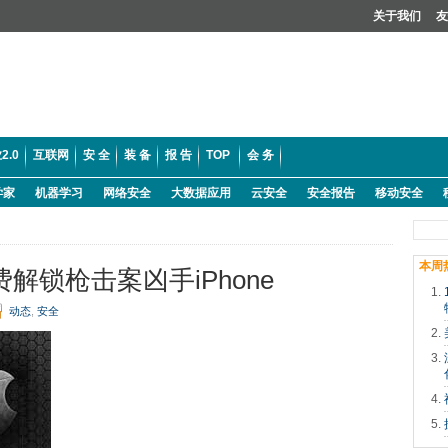
关于我们
友
2.0
互联网
安 全
装 备
报 告
TOP
会 务
学家
机器学习
网络安全
大数据应用
云安全
安全报告
移动安全
本周
费解锁枪击案凶手iPhone
动态
,
安全