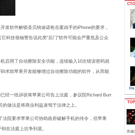
CTO
开发软件解锁圣贝纳迪诺枪击案凶手的iPhone的要求，
）和其它科技领袖警告说此类“后门”软件可能会严重危及公众
ne手机启用了自动擦除安全功能，连续输入10次错误密码就
FBI求助苹果开发能够绕过自动擦除功能的软件，从而能
Rik
经一纸诉状将苹果公司告上法庭，参议院Richard Burr
TO
司的做法是将商业利益凌驾于法律之上。
了法院要求苹果公司协助政府破解手机的传令，但苹果
FBI在法庭上抗争到底。
类漏