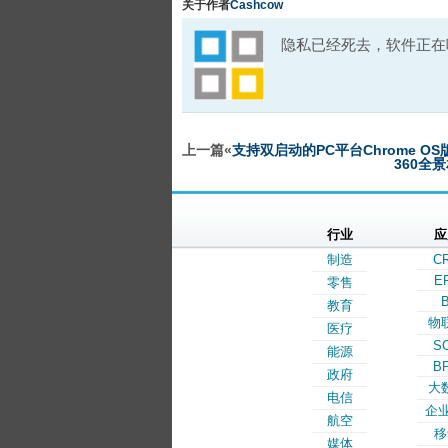
关于作者
Cashcow
隐私已经死去，软件正在
上一篇«
支持双启动的PC平台Chrome O
360全
行业
应
制造
C
E
零售
B
教育
物
医疗
S
能源
B
政府
大
电信
企业
航空
移
媒体