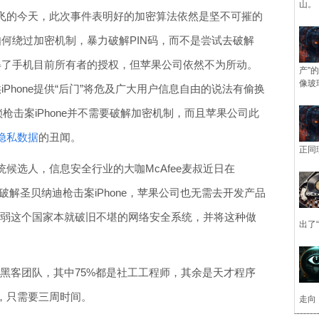
山。
飞的今天，此次事件表明好的加密算法依然是坚不可摧的
如何绕过加密机制，暴力破解PIN码，而不是尝试去破解
经取得了手机目前所有者的授权，但苹果公司依然不为所动。
产”
像玻
iPhone提供“后门”将危及广大用户信息自由的说法有偷换
枪击案iPhone并不需要破解加密机制，而且苹果公司此
户隐私数据
的丑闻。
正同
候选人，信息安全行业的大咖McAfee麦叔近日在
破解圣贝纳迪枪击案iPhone，苹果公司也无需去开发产品
在削弱这个国家本就破旧不堪的网络安全系统，并将这种做
出了
尖的黑客团队，其中75%都是社工工程师，其余是天才程序
程，只需要三周时间。
走向