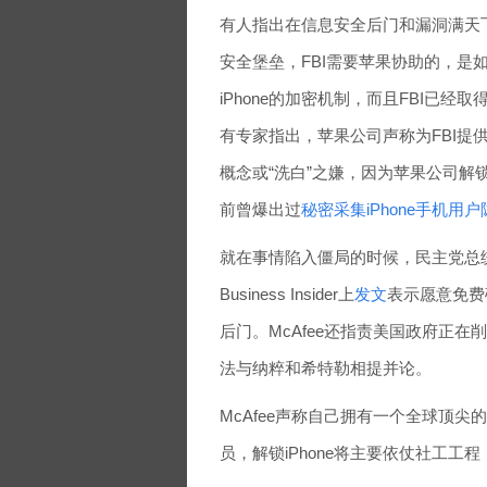
有人指出在信息安全后门和漏洞满天
安全堡垒，FBI需要苹果协助的，是
iPhone的加密机制，而且FBI已
有专家指出，苹果公司声称为FBI提供
概念或“洗白”之嫌，因为苹果公司解锁
前曾爆出过
秘密采集iPhone手机用
就在事情陷入僵局的时候，民主党总统
Business Insider上
发文
表示愿意免费
后门。McAfee还指责美国政府正
法与纳粹和希特勒相提并论。
McAfee声称自己拥有一个全球顶
员，解锁iPhone将主要依仗社工工