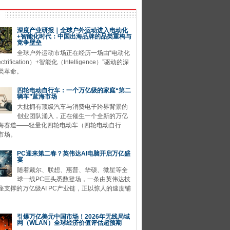
深度产业研报｜全球户外运动进入电动化
+智能化时代：中国出海品牌的品类重构与
竞争壁垒
全球户外运动市场正在经历一场由“电动化
ctrification）+智能化（Intelligence）”驱动的深
类革命。
四轮电动自行车：一个万亿级的家庭“第二
辆车”蓝海市场
大批拥有顶级汽车与消费电子跨界背景的
创业团队涌入，正在催生一个全新的万亿
海赛道——轻量化四轮电动车（四轮电动自行
市场。
PC迎来第二春？英伟达AI电脑开启万亿盛
宴
随着戴尔、联想、惠普、华硕、微星等全
球一线PC巨头悉数登场，一条由英伟达技
座支撑的万亿级AI PC产业链，正以惊人的速度铺
引爆万亿美元中国市场！2026年无线局域
网（WLAN）全球经济价值评估超预期