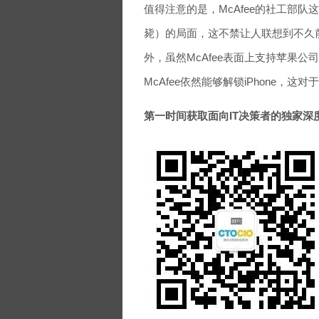
值得注意的是，McAfee的社工部队
毙）的局面，这不禁让人联想到不久前
外，虽然McAfee表面上支持苹果
McAfee依然能够解锁iPhone
第一时间获取面向IT决策者的独家深度资