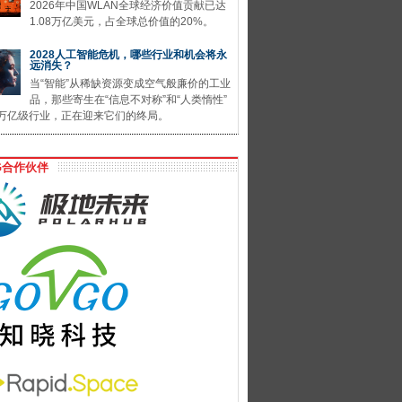
2026年中国WLAN全球经济价值贡献已达
1.08万亿美元，占全球总价值的20%。
2028人工智能危机，哪些行业和机会将永
远消失？
当“智能”从稀缺资源变成空气般廉价的工业
品，那些寄生在“信息不对称”和“人类惰性”
万亿级行业，正在迎来它们的终局。
G合作伙伴