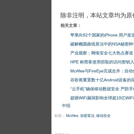
除非注明，本站文章均为原
相关文章：
苹果向92个国家的iPhone 用户
破解椭圆曲线算法中的NSA秘密种
产业观察：网络安全七大热点赛道
HPE 称黑客使用窃取的访问密钥入侵了 A
McAfee与FireEye完成合并
谷歌将重置数十亿Android设备
“云手机”确保移动数据安全 严防手
超级WiFi漏洞影响全球超10亿W
中招
标签：
McAfee
,
加密算法
,
移动安全