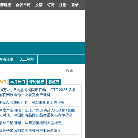
情链接
会议日历
投稿
订阅
注册
登录
移动开发
人工智能
搜索
热门
本月热门
评论排行
标签云
14万㎡、5大品牌展同期联动，IOTE 2026深圳
物联网展邀你一次看完全产业链
美军AI引擎闹油荒，AI军事化看上去很美
深度产业研报｜全球户外运动进入电动化+智能
化时代：中国出海品牌的品类重构与竞争壁垒
福奇日记泄漏：从新冠英雄到大型社死
抗量子加密明星算法被AI挖出致命漏洞