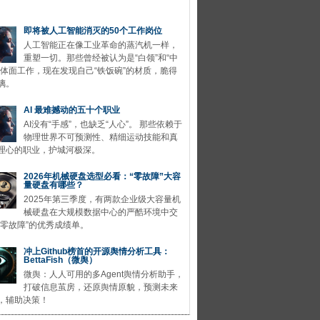
即将被人工智能消灭的50个工作岗位
人工智能正在像工业革命的蒸汽机一样，
重塑一切。那些曾经被认为是“白领”和“中
的体面工作，现在发现自己“铁饭碗”的材质，脆得
璃。
AI 最难撼动的五十个职业
AI没有“手感”，也缺乏“人心”。 那些依赖于
物理世界不可预测性、精细运动技能和真
理心的职业，护城河极深。
2026年机械硬盘选型必看：“零故障”大容
量硬盘有哪些？
2025年第三季度，有两款企业级大容量机
械硬盘在大规模数据中心的严酷环境中交
“零故障”的优秀成绩单。
冲上Github榜首的开源舆情分析工具：
BettaFish（微舆）
微舆：人人可用的多Agent舆情分析助手，
打破信息茧房，还原舆情原貌，预测未来
，辅助决策！