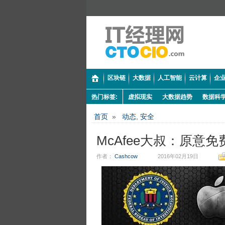
区块链
大数据
人工智能
云计算
企业
热门标签:
虚拟现实
大数据趋势
数据科
首页
»
动态
,
安全
McAfee大叔：原意免
作者：
Cashcow
2016年02月19日