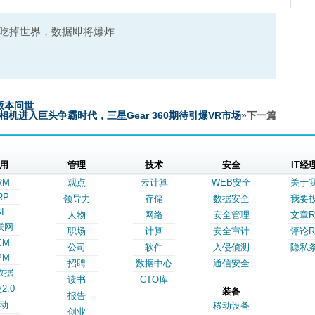
吃掉世界，数据即将爆炸
S版本问世
景相机进入巨头争霸时代，三星Gear 360期待引爆VR市场
»下一篇
用
管理
技术
安全
IT经
RM
观点
云计算
WEB安全
关于
RP
领导力
存储
数据安全
我要
I
人物
网络
安全管理
文章R
联网
职场
计算
安全审计
评论R
CM
公司
软件
入侵侦测
隐私
PM
招聘
数据中心
通信安全
数据
读书
CTO库
2.0
装备
报告
动
移动设备
创业