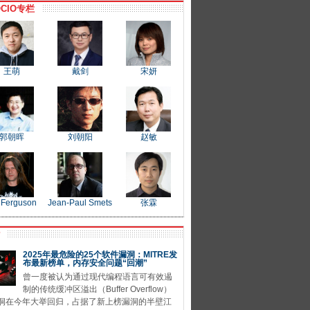
CIO专栏
王萌
戴剑
宋妍
郭朝晖
刘朝阳
赵敏
 Ferguson
Jean-Paul Smets
张霖
P
2025年最危险的25个软件漏洞：MITRE发
布最新榜单，内存安全问题“回潮”
曾一度被认为通过现代编程语言可有效遏
制的传统缓冲区溢出（Buffer Overflow）
洞在今年大举回归，占据了新上榜漏洞的半壁江