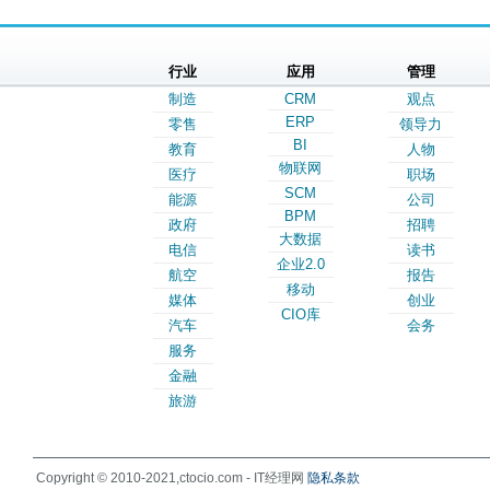
行业
应用
管理
制造
CRM
观点
ERP
零售
领导力
BI
教育
人物
物联网
医疗
职场
SCM
能源
公司
BPM
政府
招聘
大数据
电信
读书
企业2.0
航空
报告
移动
媒体
创业
CIO库
汽车
会务
服务
金融
旅游
Copyright © 2010-2021,ctocio.com - IT经理网
隐私条款