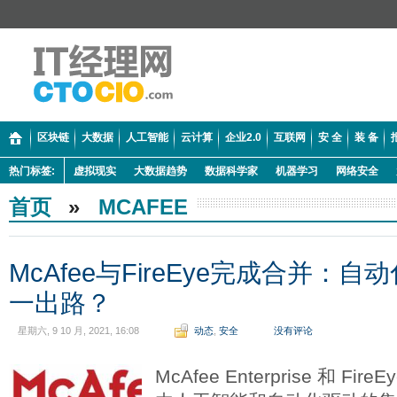
区块链
大数据
人工智能
云计算
企业2.0
互联网
安 全
装 备
热门标签:
虚拟现实
大数据趋势
数据科学家
机器学习
网络安全
首页
»
MCAFEE
McAfee与FireEye完成合并：
一出路？
星期六, 9 10 月, 2021, 16:08
动态
,
安全
没有评论
McAfee Enterprise 和 F