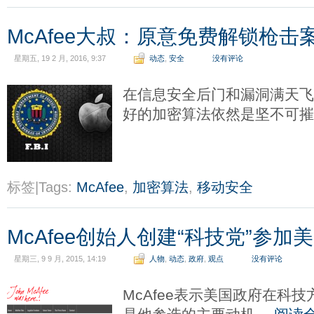
McAfee大叔：原意免费解锁枪击案凶
星期五, 19 2 月, 2016, 9:37
动态
,
安全
没有评论
在信息安全后门和漏洞满天
好的加密算法依然是坚不可
标签|Tags:
McAfee
,
加密算法
,
移动安全
McAfee创始人创建“科技党”参加
星期三, 9 9 月, 2015, 14:19
人物
,
动态
,
政府
,
观点
没有评论
McAfee表示美国政府在科