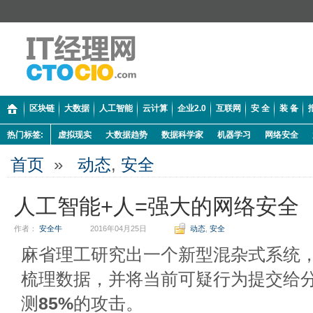
区块链
大数据
人工智能
云计算
企业2.0
互联网
安 全
装 备
热门标签:
虚拟现实
大数据趋势
数据科学家
机器学习
网络安全
首页
»
动态
,
安全
人工智能+人=强大的网络安全
作者：
安全牛
2016年04月25日
动态
,
安全
麻省理工研究出一个新型混杂式系统，基
梳理数据，并将当前可疑行为提交给
测
85%
的攻击。