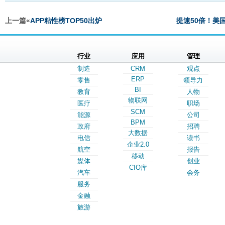
上一篇«
APP粘性榜TOP50出炉
提速50倍！美
行业
应用
管理
制造
CRM
观点
ERP
零售
领导力
BI
教育
人物
物联网
医疗
职场
SCM
能源
公司
BPM
政府
招聘
大数据
电信
读书
企业2.0
航空
报告
移动
媒体
创业
CIO库
汽车
会务
服务
金融
旅游