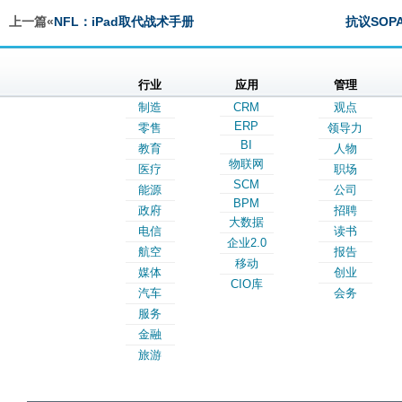
上一篇«
NFL：iPad取代战术手册
抗议SO
行业
应用
管理
制造
CRM
观点
ERP
零售
领导力
BI
教育
人物
物联网
医疗
职场
SCM
能源
公司
BPM
政府
招聘
大数据
电信
读书
企业2.0
航空
报告
移动
媒体
创业
CIO库
汽车
会务
服务
金融
旅游