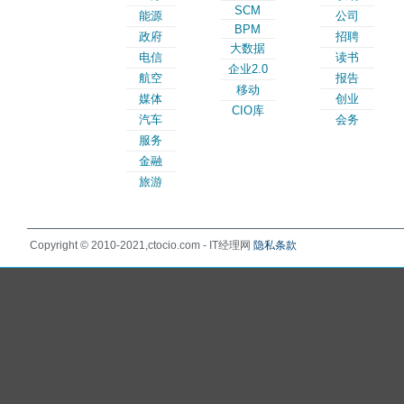
SCM
能源
公司
BPM
政府
招聘
大数据
电信
读书
企业2.0
航空
报告
移动
媒体
创业
CIO库
汽车
会务
服务
金融
旅游
Copyright © 2010-2021,ctocio.com - IT经理网
隐私条款