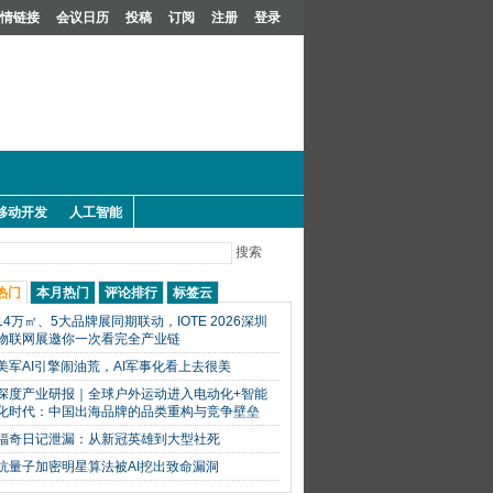
情链接
会议日历
投稿
订阅
注册
登录
移动开发
人工智能
搜索
热门
本月热门
评论排行
标签云
14万㎡、5大品牌展同期联动，IOTE 2026深圳
物联网展邀你一次看完全产业链
美军AI引擎闹油荒，AI军事化看上去很美
深度产业研报｜全球户外运动进入电动化+智能
化时代：中国出海品牌的品类重构与竞争壁垒
福奇日记泄漏：从新冠英雄到大型社死
抗量子加密明星算法被AI挖出致命漏洞