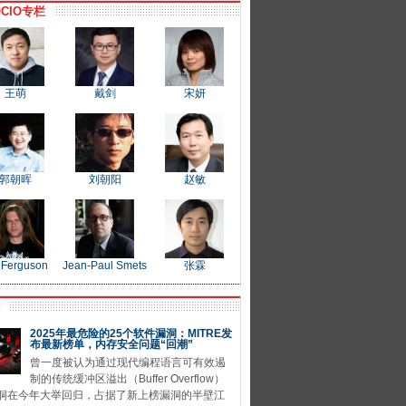
CIO专栏
王萌
戴剑
宋妍
郭朝晖
刘朝阳
赵敏
 Ferguson
Jean-Paul Smets
张霖
P
2025年最危险的25个软件漏洞：MITRE发
布最新榜单，内存安全问题“回潮”
曾一度被认为通过现代编程语言可有效遏
制的传统缓冲区溢出（Buffer Overflow）
洞在今年大举回归，占据了新上榜漏洞的半壁江