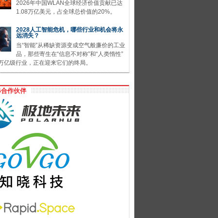
2026年中国WLAN全球经济价值贡献已达
1.08万亿美元，占全球总价值的20%。
2028人工智能危机，哪些行业和机会将永
远消失？
当“智能”从稀缺资源变成空气般廉价的工业
品，那些寄生在“信息不对称”和“人类惰性”
万亿级行业，正在迎来它们的终局。
G合作伙伴