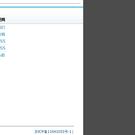
理网
我们
投稿
SS
SS
条款
京ICP备11041033号-1
|