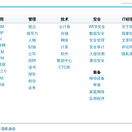
用
管理
技术
安全
IT经
RM
观点
云计算
WEB安全
关于
RP
领导力
存储
数据安全
我要
I
人物
网络
安全管理
文章R
联网
职场
计算
安全审计
评论R
CM
公司
软件
入侵侦测
隐私
PM
招聘
数据中心
通信安全
数据
读书
CTO库
2.0
装备
报告
动
移动设备
创业
O库
苹果
会务
家庭网络
应用程序
网
隐私条款