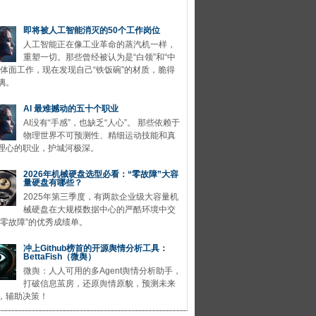
即将被人工智能消灭的50个工作岗位
人工智能正在像工业革命的蒸汽机一样，
重塑一切。那些曾经被认为是“白领”和“中
的体面工作，现在发现自己“铁饭碗”的材质，脆得
璃。
AI 最难撼动的五十个职业
AI没有“手感”，也缺乏“人心”。 那些依赖于
物理世界不可预测性、精细运动技能和真
理心的职业，护城河极深。
2026年机械硬盘选型必看：“零故障”大容
量硬盘有哪些？
2025年第三季度，有两款企业级大容量机
械硬盘在大规模数据中心的严酷环境中交
“零故障”的优秀成绩单。
冲上Github榜首的开源舆情分析工具：
BettaFish（微舆）
微舆：人人可用的多Agent舆情分析助手，
打破信息茧房，还原舆情原貌，预测未来
，辅助决策！