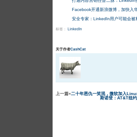
打通内容营销任督二脉：LinkedIn
Facebook开通新浪微博，加快入
安全专家：LinkedIn用户可能
标签：
LinkedIn
关于作者
CashCat
上一篇«
二十年恩仇一笑泯，微软加入Linu
斯诺登：AT&T纽约