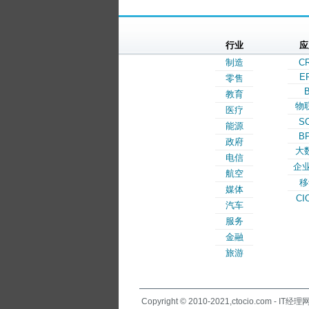
行业
应
制造
C
E
零售
B
教育
物
医疗
S
能源
B
政府
大
电信
企业
航空
移
媒体
CI
汽车
服务
金融
旅游
Copyright © 2010-2021,ctocio.com - IT经理