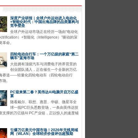
深度产业研报｜全球户外运动进入电动化
+智能化时代：中国出海品牌的品类重构与
竞争壁垒
全球户外运动市场正在经历一场由“电动化
ctrification）+智能化（Intelligence）”驱动的深
类革命。
四轮电动自行车：一个万亿级的家庭“第二
辆车”蓝海市场
大批拥有顶级汽车与消费电子跨界背景的
创业团队涌入，正在催生一个全新的万亿
海赛道——轻量化四轮电动车（四轮电动自行
市场。
PC迎来第二春？英伟达AI电脑开启万亿盛
宴
随着戴尔、联想、惠普、华硕、微星等全
球一线PC巨头悉数登场，一条由英伟达技
座支撑的万亿级AI PC产业链，正以惊人的速度铺
引爆万亿美元中国市场！2026年无线局域
网（WLAN）全球经济价值评估超预期