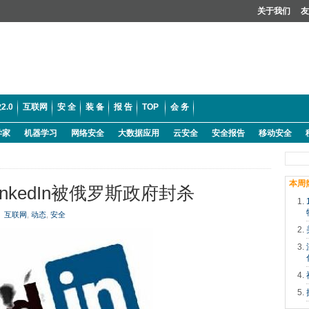
关于我们
友
2.0
互联网
安 全
装 备
报 告
TOP
会 务
学家
机器学习
网络安全
大数据应用
云安全
安全报告
移动安全
本周
nkedIn被俄罗斯政府封杀
互联网
,
动态
,
安全