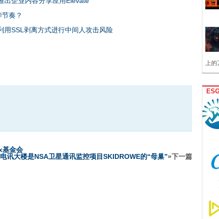
推出企业内容分享应用Elevate
华节奏？
会被利用SSL剥离方式进行中间人攻击风险
上的
ES
x基金会
电讯大楼是NSA卫星通讯监控项目SKIDROWE的“母巢”
»下一篇