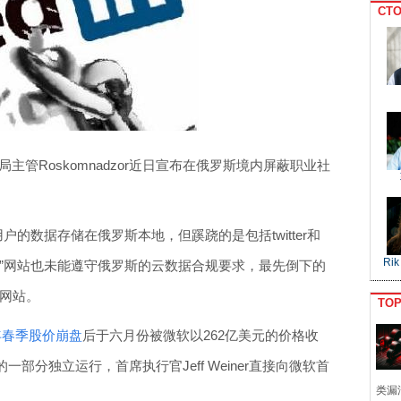
CTO
主管Roskomnadzor近日宣布在俄罗斯境内屏蔽职业社
斯用户的数据存储在俄罗斯本地，但蹊跷的是包括twitter和
Rik
的“传谣”网站也未能遵守俄罗斯的云数据合规要求，最先倒下的
交网站。
TO
n今年春季股价崩盘
后于六月份被微软以262亿美元的价格收
部分独立运行，首席执行官Jeff Weiner直接向微软首
类漏