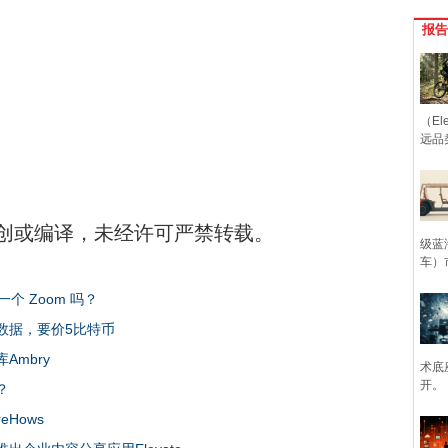
报告
（Ele
远品
创或编译，未经许可严禁转载。
级蓝
车）
 Zoom 吗？
账户数据，要价5比特币
Ambry
术底
开。
？
eHows