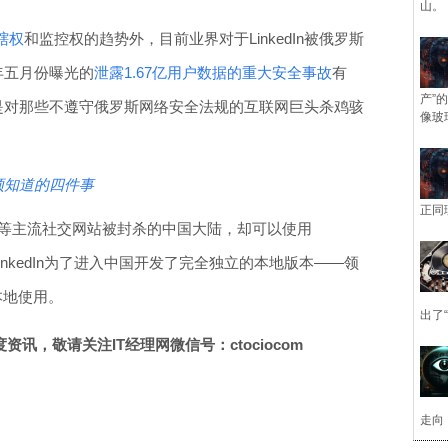
山。
辖权
和监控权的趋势外，目前业界对于LinkedIn被俄罗斯
今年五月份曝光的
泄露1.67亿用户数据的重大安全事故
有
产”
In是对那些不遵守俄罗斯网络安全法规的互联网巨头杀鸡骇
像玻
必须知道的四件事
正同
ebook等主流社交网站被封杀的中国大陆，却可以使用
inkedIn为了进入中国开发了完全独立的本地版本——领
在本地使用。
出了
讯，敬请关注IT经理网微信号：ctociocom
走向