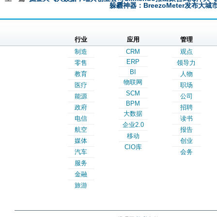
躲霾神器：BreezoMeter发布
行业
应用
管理
制造
CRM
观点
ERP
零售
领导力
BI
教育
人物
物联网
医疗
职场
SCM
能源
公司
BPM
政府
招聘
大数据
电信
读书
企业2.0
航空
报告
移动
媒体
创业
CIO库
汽车
会务
服务
金融
旅游