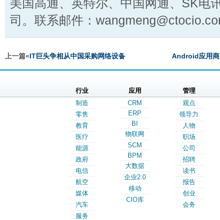
美国高通、英特尔、中国网通、SK电
司。联系邮件：wangmeng@ctocio.co
上一篇«
IT巨头争相从中国采购网络设备
Android应用
行业
应用
管理
制造
CRM
观点
ERP
零售
领导力
BI
教育
人物
物联网
医疗
职场
SCM
能源
公司
BPM
政府
招聘
大数据
电信
读书
企业2.0
航空
报告
移动
媒体
创业
CIO库
汽车
会务
服务