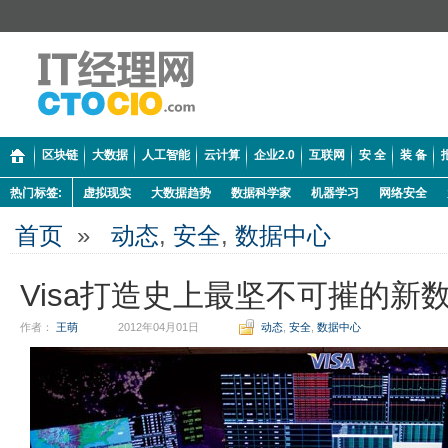
区块链
大数据
人工智能
云计算
企业2.0
互联网
安 全
装 备
热门标签:
虚拟现实
大数据趋势
数据科学家
机器学习
网络安全
首页
»
动态
,
安全
,
数据中心
Visa打造史上最坚不可摧的新
作者：
王萌
2012年04月01日
动态
,
安全
,
数据中心